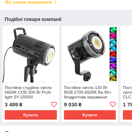
Всі умови повернення
Подібні товари компанії
Постійне студійне світло
Постійне світло 120 Вт
Пост
5600K COB 300 Вт Profi-
RGB 2700-6500К Ra 95+
світ
light SY-1500III
бездротове керування
CLC-
Ulanzi VL-120C
3 499
9 030
1 7
₴
₴
Купити
Купити