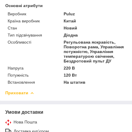
Основні атрибути
Виробник
Puluz
Країна виробник
Китай
Стан
Новий
Тип підсвічування
Діодна
Особливості
Регульована яскравість,
Поворотна рама, Управління
потужністю, Управління
температурою свічення,
Бездротовий пульт ДУ
Напруга
220 В
Потужність
120 Вт
Встановлення
На штатив
Приховати
Умови доставки
Нова Пошта
Доставка кур'єром