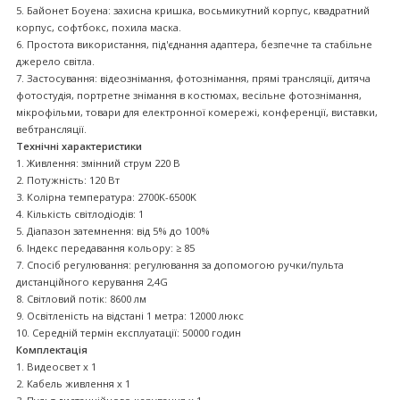
5. Байонет Боуена: захисна кришка, восьмикутний корпус, квадратний
корпус, софтбокс, похила маска.
6. Простота використання, під'єднання адаптера, безпечне та стабільне
джерело світла.
7. Застосування: відеознімання, фотознімання, прямі трансляції, дитяча
фотостудія, портретне знімання в костюмах, весільне фотознімання,
мікрофільми, товари для електронної комережі, конференції, виставки,
вебтрансляції.
Технічні характеристики
1. Живлення: змінний струм 220 В
2. Потужність: 120 Вт
3. Колірна температура: 2700K-6500K
4. Кількість світлодіодів: 1
5. Діапазон затемнення: від 5% до 100%
6. Індекс передавання кольору: ≥ 85
7. Спосіб регулювання: регулювання за допомогою ручки/пульта
дистанційного керування 2,4G
8. Світловий потік: 8600 лм
9. Освітленість на відстані 1 метра: 12000 люкс
10. Середній термін експлуатації: 50000 годин
Комплектація
1. Видеосвет x 1
2. Кабель живлення x 1