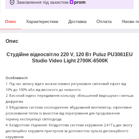
Замовлення під захистом
Опис
Характеристики
Доставка
Оплата
Умови п
Опис
Студійне відеосвітло 220 V, 120 Вт Puluz PU3061EU
Studio Video Light 2700K-6500K
Особливості
1. Під час запису відео можна плавно регулювати світловий ефект від
10% до 100% або від високого до низького.
2. Високий індекс передавання кольору: збільшений видошукач і менша
діафрагма.
3. Вбудована система охолодження: вбудований вентилятор, ефективне
розсіювання тепла із захистом від перегрівання для продовження
терміну експлуатації світлодіода.
4. Бездротове з'єднання: бездротова система керування 2,4 ГГц дає змогу
дистанційно керувати пристроєм за допомогою пульта дистанційного
керування.