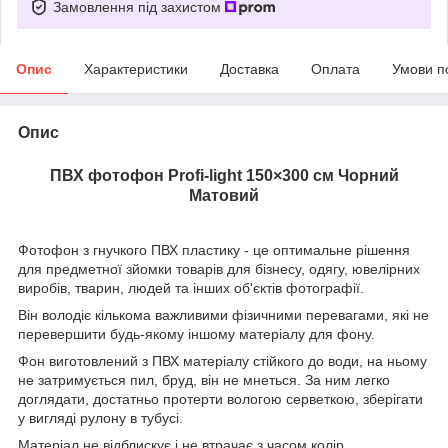
Замовлення під захистом
Опис
Характеристики
Доставка
Оплата
Умови п
Опис
ПВХ фотофон Profi-light 150×300 см Чорний
Матовий
Фотофон з гнучкого ПВХ пластику - це оптимальне рішення
для предметної зйомки товарів для бізнесу, одягу, ювелірних
виробів, тварин, людей та інших об'єктів фотографії.
Він володіє кількома важливими фізичними перевагами, які не
перевершити будь-якому іншому матеріалу для фону.
Фон виготовлений з ПВХ матеріалу стійкого до води, на ньому
не затримується пил, бруд, він не мнеться. За ним легко
доглядати, достатньо протерти вологою серветкою, зберігати
у вигляді рулону в тубусі.
Матеріал не відблискує і не втрачає з часом колір.