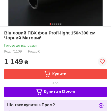
Вініловий ПВХ фон Profi-light 150×300 см
Чорний Матовий
Готово до відправки
Код: 71109
Роздріб
1 149
₴
Купити
або
Купити з
Що таке купити з Пром?