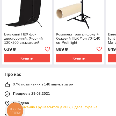
Вініловий ПВХ фон
Комплект тримач фону +
Віні
двосторонній, (Чорний
бежевий ПВХ Фон 70×140
ligh
120×200 см.матовий,
см Profi-light
Мат
глянцевий)
639
889
849
₴
₴
Купити
Купити
Про нас
97% позитивних з 148 відгуків за рік
Працює з 29.03.2021
м. Одеса
вул.Михайла Грушевського д.30В, Одеса, Україна
КНОПКА
ЗВ'ЯЗКУ