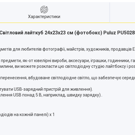
Характеристики
Світловий лайткуб 24х23х23 см (фотобокс) Puluz PU502
ів для любителів фотографії, майстрів, художників, продавців Etsy
 предмети, як-от ювелірні вироби, аксесуари, іграшки, годинники, г
хвилини, ви можете розкласти цю світлодіодну студію лайтбоксу і ро
перенесення, вбудоване світлодіодне світло, що забезпечує середнє 
отувати USB-зарядний пристрій для живлення).
лення USB понад 5 В, наприклад, швидку зарядку)..
діодів на кожній панелі) x 1