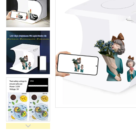
імпульсного світла
Набори постійного світла для
фото і відео
Набори імпульсного світла
Фото відбивачі, тримачі для
відбивачів
Поворотні столики
Все для предметної зйомки
Лайтбокси, фотобокси
Кільцеві лампи, товари для
блогерів
Світлодіодні LED-панель,
відеосвітло
Підсвічування, накамерне
світло
Штативи для фотоапаратів і
відеокамер
Стедіками, стабілізатори