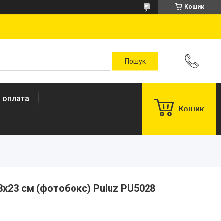
Кошик
і оплата
Кошик
3х23 см (фотобокс) Puluz PU5028