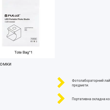
йомки
Фотолабораторний лайт
предмети.
Портативна складна ко