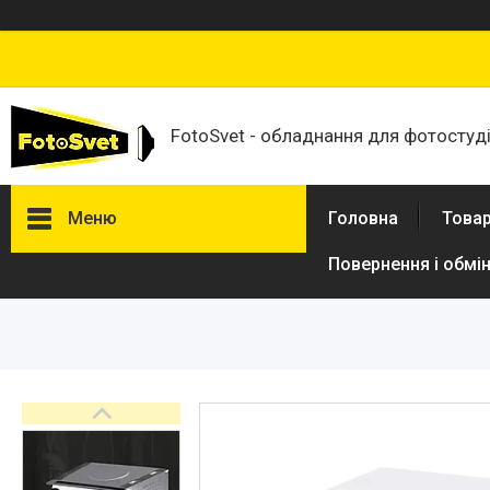
FotoSvet - обладнання для фотостудій
Меню
Головна
Товар
Повернення і обмі
Товари та послуги
Стійки та тримачі фонів
Студійні фони
Студійні стійки
Софтбокси
Студійні парасольки
Студійне світло
Лампи для постійного та