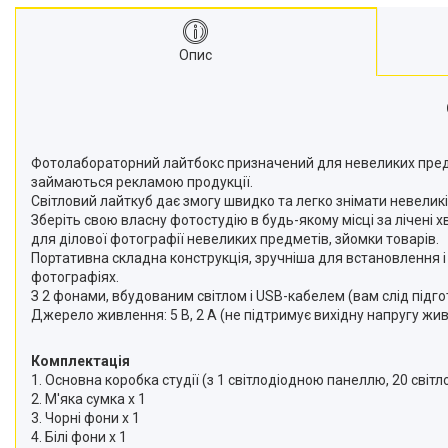
Моноподи
Набір для блогера
Опис
Лінзи-об'єктиви для
смартфонів, фільтри
Оптика для спостережень
Сумки для студійного
обладнання
Фотолабораторний лайтбокс призначений для невеликих предмет
Перехідники для фототехніки і
займаються рекламою продукції.
адаптери
Світловий лайткуб дає змогу швидко та легко знімати невеликі
Зберіть свою власну фотостудію в будь-якому місці за лічені 
Мікрофони, стійки, пантографи
для ділової фотографії невеликих предметів, зйомки товарів.
Міні вітрові машини
Портативна складна конструкція, зручніша для встановлення і 
фотографіях.
Генератори диму
З 2 фонами, вбудованим світлом і USB-кабелем (вам слід підг
Аксесуари для фото-
Джерело живлення: 5 В, 2 А (не підтримує вихідну напругу жив
відеозйомки
Кріплення
Комплектація
Аксесуари для мобільних
1. Основна коробка студії (з 1 світлодіодною панеллю, 20 світло
телефонів і смартфонів
2. М'яка сумка x 1
3. Чорні фони x 1
Товари для дому
4. Білі фони x 1