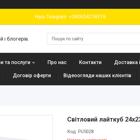
Наш Telegram +380634218319
 і блогерів.
и та послуги
Про нас
Контакти
Доставка 
н
Договір оферти
Відеоогляди наших клієнтів
Світловий лайткуб 24х2
Код:
PU5028