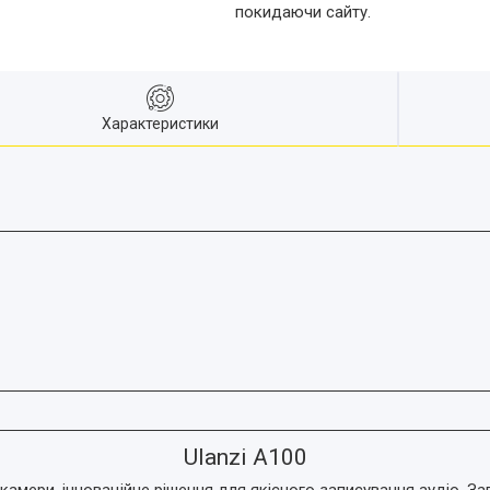
покидаючи сайту.
Характеристики
Ulanzi A100
камери, інноваційне рішення для якісного записування аудіо. 