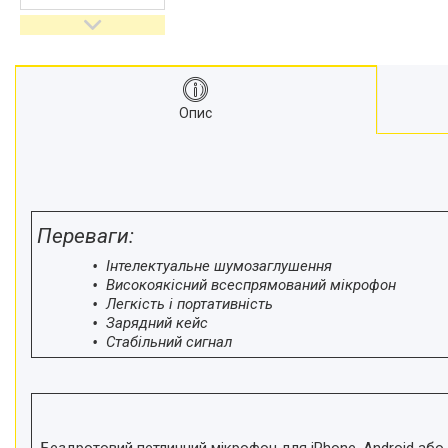
відеокамер
Стедіками, стабілізатори
Моноподи
Набір для блогера
Опис
Лінзи-об'єктиви для
смартфонів, фільтри
Оптика для спостережень
Сумки для студійного
обладнання
Переваги:
Перехідники для фототехніки і
адаптери
Інтелектуальне шумозаглушення
Мікрофони, стійки, пантографи
Високоякісний всеспрямований мікрофон
Легкість і портативність
Міні вітрові машини
Зарядний кейс
Генератори диму
Стабільний сигнал
Аксесуари для фото-
відеозйомки
Кріплення
Аксесуари для мобільних
Бездротовий петличний мікрофон для iPhone, Android або 