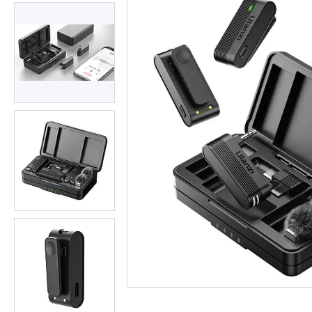
Студійні парасольки
Студійне світло
Лампи для постійного та
імпульсного світла
Набори постійного світла для
фото і відео
Набори імпульсного світла
Фото відбивачі, тримачі для
відбивачів
Поворотні столики
Все для предметної зйомки
Лайтбокси, фотобокси
Кільцеві лампи, товари для
блогерів
Світлодіодні LED-панель,
відеосвітло
Підсвічування, накамерне
світло
Штативи для фотоапаратів і