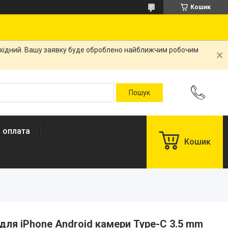
Кошик
вихідний. Вашу заявку буде оброблено найближчим робочим
і оплата
Кошик
ля iPhone Android камери Type-C 3.5 mm