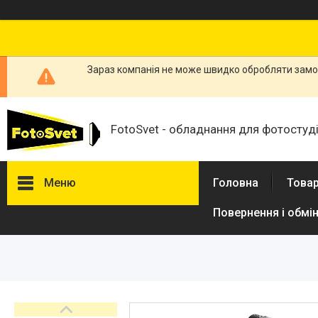
Зараз компанія не може швидко обробляти замов
FotoSvet - обладнання для фотостудій
Меню
Головна
Товар
Повернення і обмі
Товари та послуги
Стійки та тримачі фонів
Студійні фони
Студійні стійки
Софтбокси