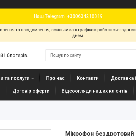
Наш Telegram +380634218319
лення та повідомлення, оскільки за її графіком роботи сьогодні 
днем.
 і блогерів.
и та послуги
Про нас
Контакти
Доставка 
н
Договір оферти
Відеоогляди наших клієнтів
Мікрофон бездротовий д