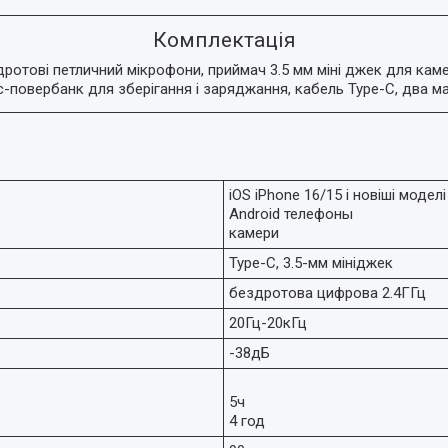
Комплектація
отові петличний мікрофони, приймач 3.5 мм міні джек для камер
йс-повербанк для зберігання і заряджання, кабель Type-C, два маг
iOS iPhone 16/15 і новіші моделі
Android телефоны
камери
Type-C, 3.5-мм мініджек
бездротова цифрова 2.4ГГц
20Гц-20кГц
-38дБ
5ч
4 год