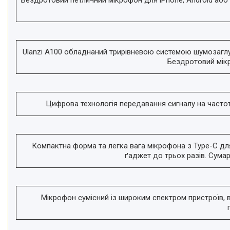
телефонів і смартфонів
Товари для дому
Відеоогляди наших клієнтів
Ulanzi A100 обладнаний трирівневою системою шумозаглуш
Знижки
Бездротовий мікр
Сертифікати
Цифрова технологія передавання сигналу на частоті 
Компактна форма та легка вага мікрофона з Type-C для
ґаджет до трьох разів. Сумар
Мікрофон сумісний із широким спектром пристроїв, в