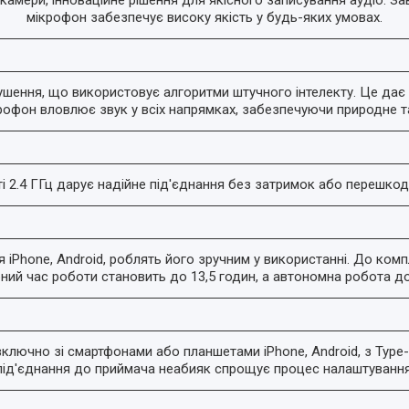
мікрофон забезпечує високу якість у будь-яких умовах.
ення, що використовує алгоритми штучного інтелекту. Це дає 
офон вловлює звук у всіх напрямках, забезпечуючи природне та
2.4 ГГц дарує надійне під'єднання без затримок або перешкод. Р
 iPhone, Android, роблять його зручним у використанні. До ко
ний час роботи становить до 13,5 годин, а автономна робота до
ключно зі смартфонами або планшетами iPhone, Android, з Type
під'єднання до приймача неабияк спрощує процес налаштування