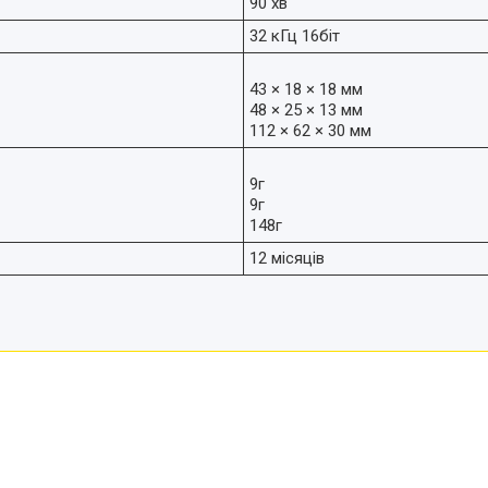
90 хв
32 кГц 16біт
43 × 18 × 18 мм
48 × 25 × 13 мм
112 × 62 × 30 мм
9г
9г
148г
12 місяців