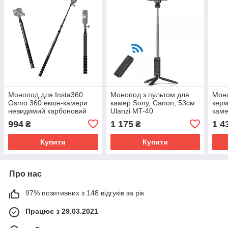
Монопод для Insta360
Монопод з пультом для
Моно
Osmo 360 екшн-камери
камер Sony, Canon, 53см
керм
невидимий карбоновий
Ulanzi MT-40
каме
46-300 см Jmary MT-65
HQS
994
1 175
1 4
₴
₴
Купити
Купити
Про нас
97% позитивних з 148 відгуків за рік
Працює з 29.03.2021