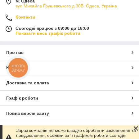
м. Одеса
вул.Михайла Грушевського д.30В, Одеса, Україна
Контакти
Сьогодні працює з 09:00 до 18:00
Показати весь графік роботи
Про нас
КНОПКА
Контакти
ЗВ'ЯЗКУ
Доставка та оплата
Графік роботи
Повна версія сайту
Сайт створено на маркетплейсі
Prom.ua
Зараз компанія не може швидко обробляти замовлення та
повідомлення, оскільки за її графіком роботи сьогодні