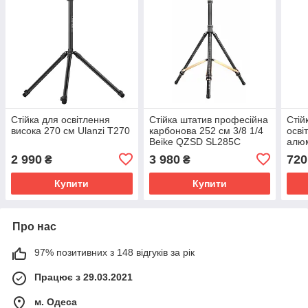
Стійка для освітлення
Стійка штатив професійна
Стій
висока 270 см Ulanzi T270
карбонова 252 см 3/8 1/4
осві
Beike QZSD SL285C
алюм
LS26
2 990
3 980
720
₴
₴
Купити
Купити
Про нас
97% позитивних з 148 відгуків за рік
Працює з 29.03.2021
м. Одеса