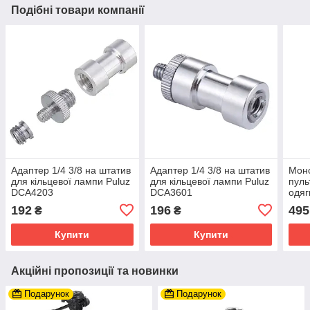
Подібні товари компанії
Адаптер 1/4 3/8 на штатив
Адаптер 1/4 3/8 на штатив
Моно
для кільцевої лампи Puluz
для кільцевої лампи Puluz
пуль
DCA4203
DCA3601
одяг
QZS
192
196
495
₴
₴
Купити
Купити
Акційні пропозиції та новинки
Подарунок
Подарунок