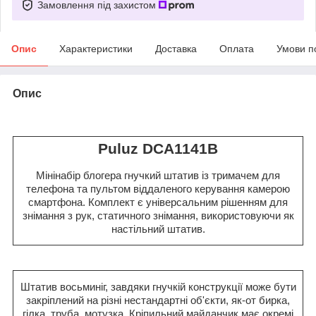
Замовлення під захистом
Опис
Характеристики
Доставка
Оплата
Умови п
Опис
Puluz DCA1141B
Мінінабір блогера гнучкий штатив із тримачем для
телефона та пультом віддаленого керування камерою
смартфона. Комплект є універсальним рішенням для
знімання з рук, статичного знімання, використовуючи як
настільний штатив.
Штатив восьминіг, завдяки гнучкій конструкції може бути
закріплений на різні нестандартні об'єкти, як-от бирка,
гілка, труба, мотузка. Кріпильний майданчик має окремі