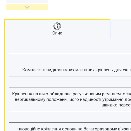
відеокамер
Стедіками, стабілізатори
Моноподи
Набір для блогера
Опис
Лінзи-об'єктиви для
смартфонів, фільтри
Оптика для спостережень
Сумки для студійного
обладнання
Перехідники для фототехніки і
Комплект швидкознімних магнітних кріплень для екш
адаптери
Мікрофони, стійки, пантографи
Міні вітрові машини
Кріплення на шию обладнане регульованим ремінцем, основ
Генератори диму
вертикальному положенні, його надійності утримання дос
швидко перест
Аксесуари для фото-
відеозйомки
Кріплення
Аксесуари для мобільних
Інноваційне кріплення основи на багаторазовому в'яза