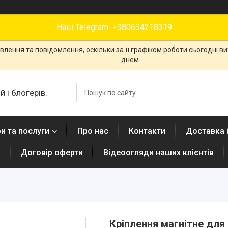
Наш Telegram +380634218319
лення та повідомлення, оскільки за її графіком роботи сьогодні 
днем.
 і блогерів.
и та послуги
Про нас
Контакти
Доставка 
н
Договір оферти
Відеоогляди наших клієнтів
Кріплення магнітне для