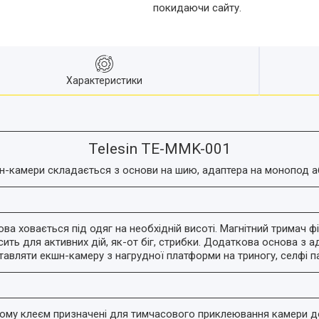
покидаючи сайту.
Характеристики
Telesin TE-MMK-001
н-камери складається з основи на шию, адаптера на монопод а
а ховається під одяг на необхідній висоті. Магнітний тримач 
ить для активних дій, як-от біг, стрибки. Додаткова основа з
авляти екшн-камеру з нагрудної платформи на триногу, селфі па
ному клеєм призначені для тимчасового приклеювання камери до