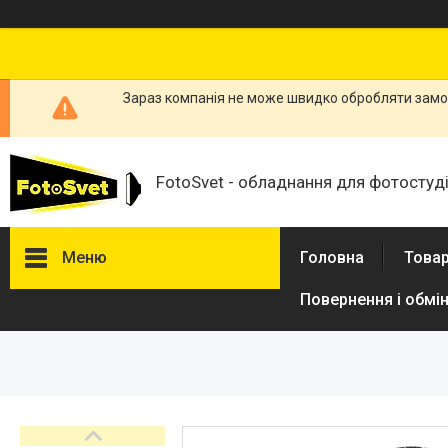
Зараз компанія не може швидко обробляти замов
FotoSvet - обладнання для фотостудій
Меню
Головна
Товар
Повернення і обмі
Товари та послуги
Стійки та тримачі фонів
Студійні фони
Студійні стійки
Софтбокси