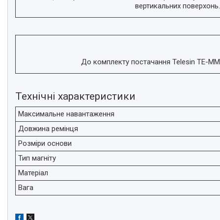
телефонів і смартфонів
вертикальних поверхонь
Товари для дому
Відеоогляди наших клієнтів
Знижки
До комплекту постачання Telesin TE-MMK
Сертифікати
Технічні характеристики
Максимальне навантаження
Довжина ремінця
Розміри основи
Тип магніту
Матеріал
Вага