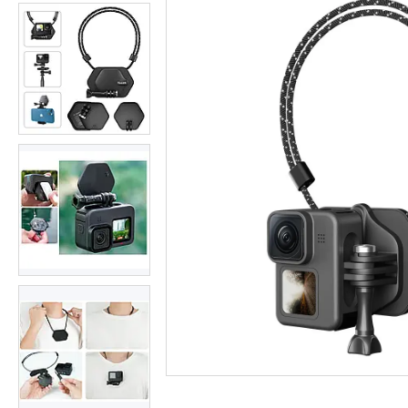
Студійні парасольки
Студійне світло
Лампи для постійного та
імпульсного світла
Набори постійного світла для
фото і відео
Набори імпульсного світла
Фото відбивачі, тримачі для
відбивачів
Поворотні столики
Все для предметної зйомки
Лайтбокси, фотобокси
Кільцеві лампи, товари для
блогерів
Світлодіодні LED-панель,
відеосвітло
Підсвічування, накамерне
світло
Штативи для фотоапаратів і