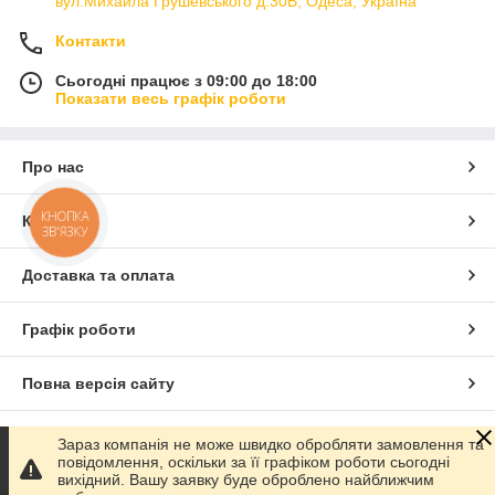
вул.Михайла Грушевського д.30В, Одеса, Україна
Контакти
Сьогодні працює з 09:00 до 18:00
Показати весь графік роботи
Про нас
КНОПКА
Контакти
ЗВ'ЯЗКУ
Доставка та оплата
Графік роботи
Повна версія сайту
Сайт створено на маркетплейсі
Prom.ua
Зараз компанія не може швидко обробляти замовлення та
повідомлення, оскільки за її графіком роботи сьогодні
вихідний. Вашу заявку буде оброблено найближчим
Політика конфіденційності