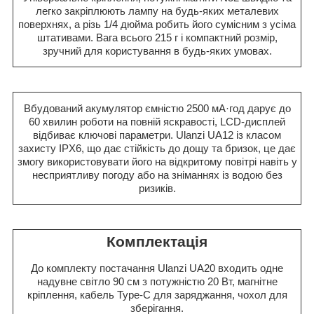
легко закріплюють лампу на будь-яких металевих
поверхнях, а різь 1/4 дюйма робить його сумісним з усіма
штативами. Вага всього 215 г і компактний розмір,
зручний для користування в будь-яких умовах.
Вбудований акумулятор ємністю 2500 мА·год дарує до
60 хвилин роботи на повній яскравості, LCD-дисплей
відбиває ключові параметри. Ulanzi UA12 із класом
захисту IPX6, що дає стійкість до дощу та бризок, це дає
змогу використовувати його на відкритому повітрі навіть у
несприятливу погоду або на зніманнях із водою без
ризиків.
Комплектація
До комплекту постачання Ulanzi UA20 входить одне
надувне світло 90 см з потужністю 20 Вт, магнітне
кріплення, кабель Type-C для заряджання, чохол для
зберігання.