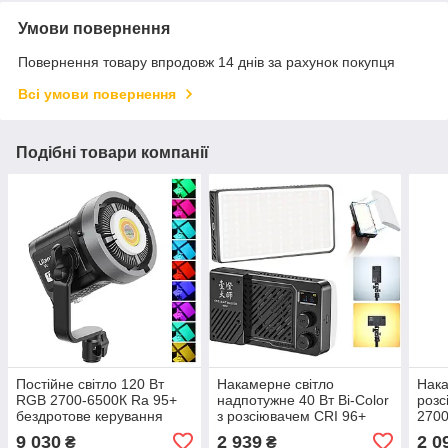
Умови повернення
Повернення товару впродовж 14 днів за рахунок покупця
Всі умови повернення
Подібні товари компанії
Постійне світло 120 Вт
Накамерне світло
Нака
RGB 2700-6500К Ra 95+
надпотужне 40 Вт Bi-Color
розс
бездротове керування
з розсіювачем CRI 96+
2700
Ulanzi VL-120C
2700-6500 К Ulanzi LM-
9 030
2 939
2 0
₴
₴
P40Bi