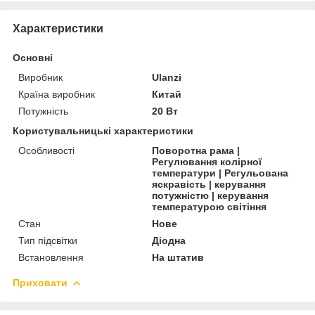
Характеристики
Основні
Виробник
Ulanzi
Країна виробник
Китай
Потужність
20 Вт
Користувальницькі характеристики
Особливості
Поворотна рама |
Регулювання колірної
температури | Регульована
яскравість | керування
потужністю | керування
температурою світіння
Стан
Нове
Тип підсвітки
Діодна
Встановлення
На штатив
Приховати