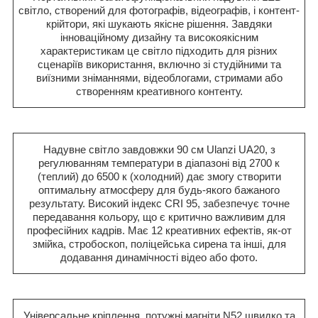
світло, створений для фотографів, відеографів, і контент-
крійтори, які шукають якісне рішення. Завдяки
інноваційному дизайну та високоякісним
характеристикам це світло підходить для різних
сценаріїв використання, включно зі студійними та
виїзними зніманнями, відеоблогами, стримами або
створенням креативного контенту.
Надувне світло завдовжки 90 см Ulanzi UA20, з
регулюванням температури в діапазоні від 2700 к
(теплий) до 6500 к (холодний) дає змогу створити
оптимальну атмосферу для будь-якого бажаного
результату. Високий індекс CRI 95, забезпечує точне
передавання кольору, що є критично важливим для
професійних кадрів. Має 12 креативних ефектів, як-от
змійка, стробоскоп, поліцейська сирена та інші, для
додавання динамічності відео або фото.
Універсальне кріплення, потужні магніти N52 швидко та