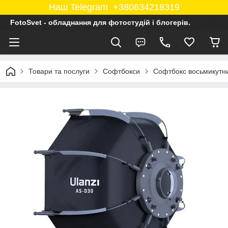
Наш Telegram +380634218319
FotoSvet - обладнання для фотостудій і блогерів.
Товари та послуги
Софтбокси
Софтбокс восьмикутни