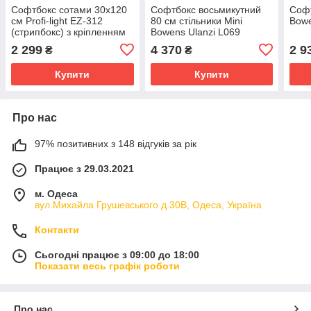
Софтбокс сотами 30x120
Софтбокс восьмикутний
Софт
см Profi-light EZ-312
80 см стільники Mini
Bowe
(стрипбокс) з кріпленням
Bowens Ulanzi L069
Bowens
2 299
4 370
2 9
₴
₴
Купити
Купити
Про нас
97% позитивних з 148 відгуків за рік
Працює з 29.03.2021
м. Одеса
вул.Михайла Грушевського д.30В, Одеса, Україна
Контакти
Сьогодні працює з 09:00 до 18:00
Показати весь графік роботи
Про нас