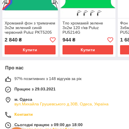
Хромакей фон з тримачем
Тло хромакей зелене
Фон 
3x2м зелений синій
3x2м 120 г/кв Puluz
3x6м
червоний Puluz PKT5205
PU5214G
PU5
2 840
944
1 6
₴
₴
Купити
Купити
Про нас
97% позитивних з 148 відгуків за рік
Працює з 29.03.2021
м. Одеса
вул.Михайла Грушевського д.30В, Одеса, Україна
Контакти
Сьогодні працює з 09:00 до 18:00