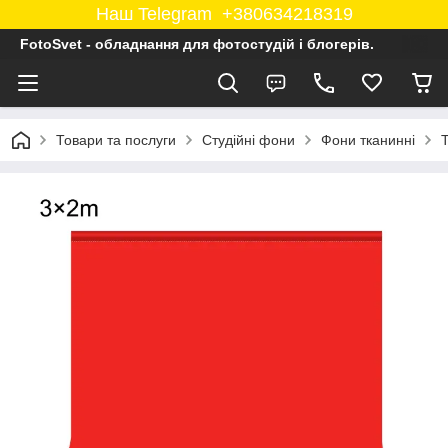
Наш Telegram +380634218319
FotoSvet - обладнання для фотостудій і блогерів.
Товари та послуги
Студійні фони
Фони тканинні
Т