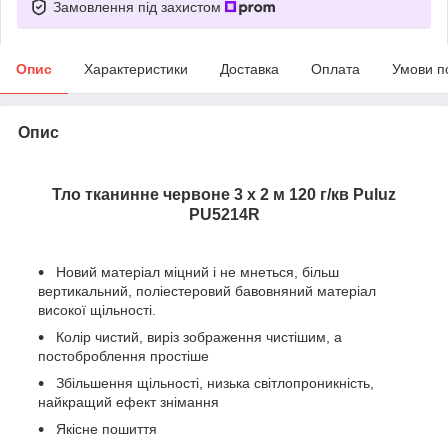
Замовлення під захистом
Опис
Характеристики
Доставка
Оплата
Умови п
Опис
Тло тканинне червоне 3 x 2 м 120 г/кв Puluz
PU5214R
Новий матеріал міцний і не мнеться, більш
вертикальний, поліестеровий бавовняний матеріал
високої щільності.
Колір чистий, виріз зображення чистішим, а
постоброблення простіше
Збільшення щільності, низька світлопроникність,
найкращий ефект знімання
Якісне пошиття