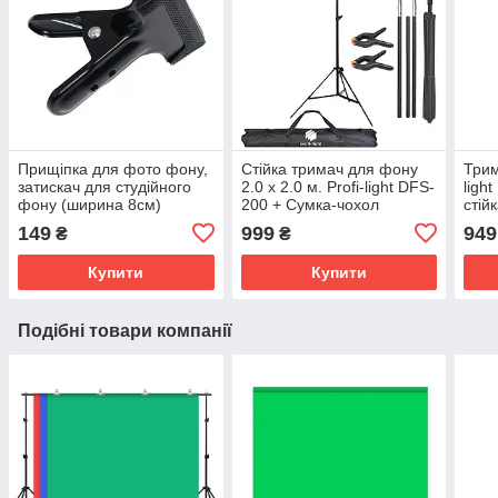
Прищіпка для фото фону,
Стійка тримач для фону
Трим
затискач для студійного
2.0 х 2.0 м. Profi-light DFS-
ligh
фону (ширина 8см)
200 + Сумка-чохол
стійк
149
999
949
₴
₴
Купити
Купити
Подібні товари компанії