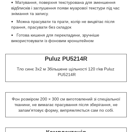
Матування, поверхня текстурована для зменшення
відблисків і заглушення появи муарової текстури під час
знімання та запису.
Можна прасувати та прати, колір не вицвітає після
прання, прасувати без складок
Готова кишеня для перекладини, зручніше
використовувати із фоновим кронштейном
Puluz PU5214R
Тло синє 3x2 м Збільшене щільності 120 г/кв Puluz
PU5214R
Фон розміром 200 × 300 см виготовлений зі спеціальної
тканини, не вимагає прасування після зберігання, не
запам'ятовує форму, випрямляється сам по собі.