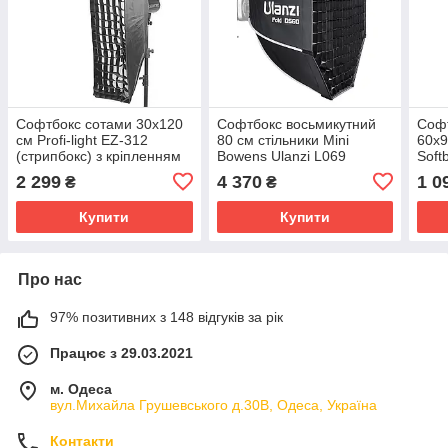
Софтбокс сотами 30x120
Софтбокс восьмикутний
Соф
см Profi-light EZ-312
80 см стільники Mini
60х9
(стрипбокс) з кріпленням
Bowens Ulanzi L069
Soft
Bowens
з кр
2 299
4 370
1 0
₴
₴
Купити
Купити
Про нас
97% позитивних з 148 відгуків за рік
Працює з 29.03.2021
м. Одеса
вул.Михайла Грушевського д.30В, Одеса, Україна
Контакти