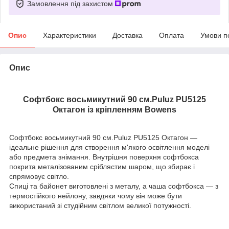
Замовлення під захистом
Опис
Характеристики
Доставка
Оплата
Умови п
Опис
Софтбокс восьмикутний 90 см.Puluz PU5125
Октагон із кріпленням Bowens
Софтбокс восьмикутний 90 см.Puluz PU5125 Октагон —
ідеальне рішення для створення м'якого освітлення моделі
або предмета знімання. Внутрішня поверхня софтбокса
покрита металізованим сріблястим шаром, що збирає і
спрямовує світло.
Спиці та байонет виготовлені з металу, а чаша софтбокса — з
термостійкого нейлону, завдяки чому він може бути
використаний зі студійним світлом великої потужності.