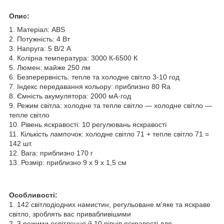
Опис:
1. Матеріал: ABS
2. Потужність: 4 Вт
3. Напруга: 5 В/2 А
4. Колірна температура: 3000 К-6500 К
5. Люмен: майже 250 лм
6. Безперервність: тепле та холодне світло 3-10 год
7. Індекс передавання кольору: приблизно 80 Ra
8. Ємність акумулятора: 2000 мА·год
9. Режим світла: холодне та тепле світло — холодне світло —
тепле світло
10. Рівень яскравості: 10 регулювань яскравості
11. Кількість лампочок: холодне світло 71 + тепле світло 71 =
142 шт.
12. Вага: приблизно 170 г
13. Розмір: приблизно 9 x 9 x 1,5 см
Особливості:
1. 142 світлодіодних намистин, регульоване м'яке та яскраве
світло, зроблять вас привабливішими
2. 3 режими освітлення й 10 рівнів яскравості для