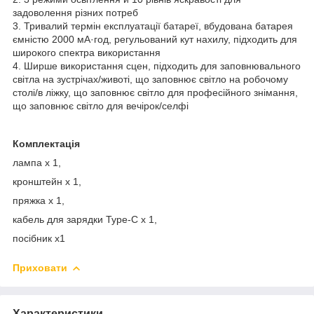
задоволення різних потреб
3. Тривалий термін експлуатації батареї, вбудована батарея
ємністю 2000 мА·год, регульований кут нахилу, підходить для
широкого спектра використання
4. Ширше використання сцен, підходить для заповнювального
світла на зустрічах/животі, що заповнює світло на робочому
столі/в ліжку, що заповнює світло для професійного знімання,
що заповнює світло для вечірок/селфі
Комплектація
лампа x 1,
кронштейн x 1,
пряжка x 1,
кабель для зарядки Type-C x 1,
посібник x1
Приховати
Характеристики