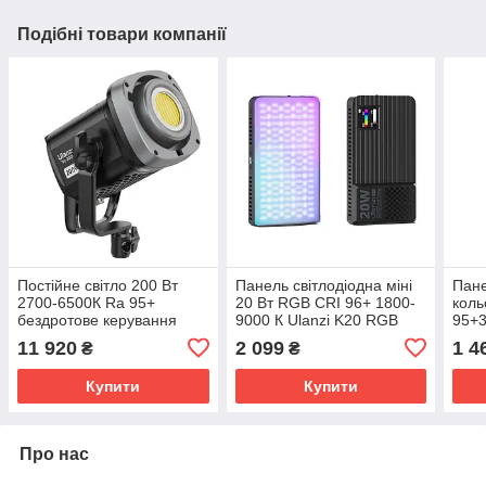
Подібні товари компанії
Постійне світло 200 Вт
Панель світлодіодна міні
Пане
2700-6500К Ra 95+
20 Вт RGB CRI 96+ 1800-
кол
бездротове керування
9000 К Ulanzi K20 RGB
95+3
Ulanzi VL-200Bi
PM-
11 920
2 099
1 4
₴
₴
Купити
Купити
Про нас