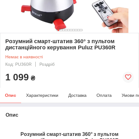
Розумний смарт-штатив 360° з пультом
дистанційного керування Puluz PU360R
Немає в наявності
Код: PU360R
Роздріб
1 099
₴
Опис
Характеристики
Доставка
Оплата
Умови п
Опис
Розумний смарт-штатив 360° з пультом