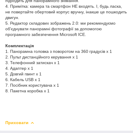
підходить для панорамного знімання.
4. Примітка: камера та смартфон НЕ входять. І, будь ласка,
не повертайте обертовий корпус вручну, інакше це пошкодить
двигун.
5. Редактор складових зображень 2.0: ми рекомендуємо
об'єднувати панорамні фотографії за допомогою
програмного забезпечення Microsoft ICE.
Комплектація
1. Панорамна головка з поворотом на 360 градусів x 1
2. Пульт дистанційного керування x 1
3. Телефонний затискач x 1
4. Адаптер x 1
5. Довгий гвинт x 1
6. Кабель USB x 1
7. Посібник користувача x 1
8. Пакетна коробка x 1
Приховати