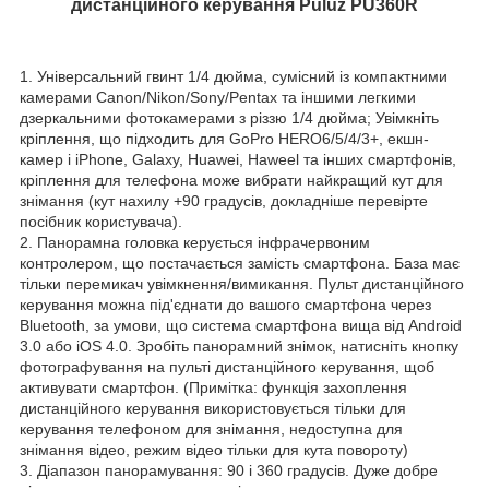
дистанційного керування Puluz PU360R
1. Універсальний гвинт 1/4 дюйма, сумісний із компактними
камерами Canon/Nikon/Sony/Pentax та іншими легкими
дзеркальними фотокамерами з різзю 1/4 дюйма; Увімкніть
кріплення, що підходить для GoPro HERO6/5/4/3+, екшн-
камер і iPhone, Galaxy, Huawei, Haweel та інших смартфонів,
кріплення для телефона може вибрати найкращий кут для
знімання (кут нахилу +90 градусів, докладніше перевірте
посібник користувача).
2. Панорамна головка керується інфрачервоним
контролером, що постачається замість смартфона. База має
тільки перемикач увімкнення/вимикання. Пульт дистанційного
керування можна під'єднати до вашого смартфона через
Bluetooth, за умови, що система смартфона вища від Android
3.0 або iOS 4.0. Зробіть панорамний знімок, натисніть кнопку
фотографування на пульті дистанційного керування, щоб
активувати смартфон. (Примітка: функція захоплення
дистанційного керування використовується тільки для
керування телефоном для знімання, недоступна для
знімання відео, режим відео тільки для кута повороту)
3. Діапазон панорамування: 90 і 360 градусів. Дуже добре