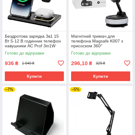
Бездротова зарядка 3в1 15
Магнітний тримач для
Вт 5-12 В годинник телефон
телефона Magsafe K007 з
навушники AC Prof 3in1W
присоском 360°
Готово до відправки
Готово до відправки
936
296,10
₴
₴
1 040 ₴
329 ₴
Купити
Купити
–7%
–5%