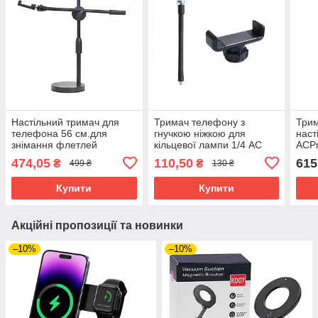
Настільний тримач для
Тримач телефону з
Три
телефона 56 см.для
гнучкою ніжкою для
наст
знімання флетлей
кільцевої лампи 1/4 AC
ACPr
Prof
474,05
110,50
615
₴
₴
499 ₴
130 ₴
Купити
Купити
Акційні пропозиції та новинки
–10%
–10%