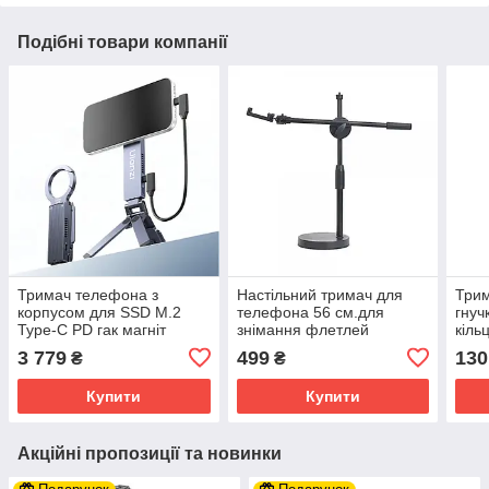
Подібні товари компанії
Тримач телефона з
Настільний тримач для
Трим
корпусом для SSD M.2
телефона 56 см.для
гнуч
Type-C PD гак магніт
знімання флетлей
кіль
MagSafe Ulanzi MA58
Prof
3 779
499
130
₴
₴
Купити
Купити
Акційні пропозиції та новинки