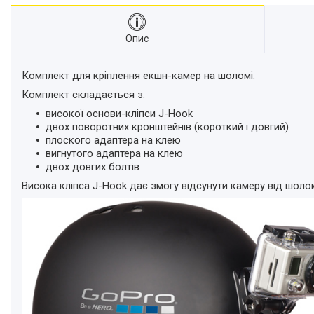
Моноподи
Набір для блогера
Опис
Лінзи-об'єктиви для
смартфонів, фільтри
Оптика для спостережень
Комплект для кріплення екшн-камер на шоломі.
Сумки для студійного
Комплект складається з:
обладнання
високої основи-кліпси J-Hook
Перехідники для фототехніки і
двох поворотних кронштейнів (короткий і довгий)
адаптери
плоского адаптера на клею
вигнутого адаптера на клею
Мікрофони, стійки, пантографи
двох довгих болтів
Міні вітрові машини
Висока кліпса J-Hook дає змогу відсунути камеру від шоло
Генератори диму
Аксесуари для фото-
відеозйомки
Кріплення
Аксесуари для мобільних
телефонів і смартфонів
Товари для дому