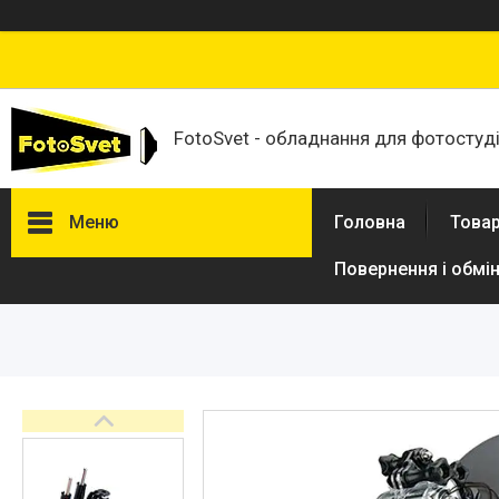
FotoSvet - обладнання для фотостудій
Меню
Головна
Товар
Повернення і обмі
Товари та послуги
Стійки та тримачі фонів
Студійні фони
Студійні стійки
Софтбокси
Студійні парасольки
Студійне світло
Лампи для постійного та