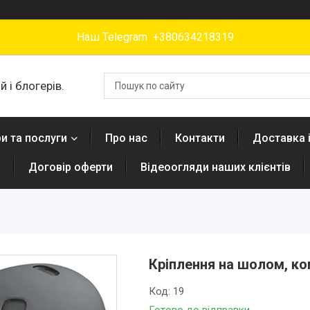
Наш Telegram +380634218319
 і блогерів.
и та послуги
Про нас
Контакти
Доставка 
н
Договір оферти
Відеоогляди наших клієнтів
Кріплення на шолом, к
Код:
19