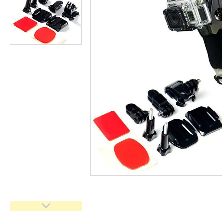
імпульсного світла
Набори постійного світла для
фото і відео
Набори імпульсного світла
Фото відбивачі, тримачі для
відбивачів
Поворотні столики
Все для предметної зйомки
Лайтбокси, фотобокси
Кільцеві лампи, товари для
блогерів
Світлодіодні LED-панель,
відеосвітло
Підсвічування, накамерне
світло
Штативи для фотоапаратів і
відеокамер
Стедіками, стабілізатори