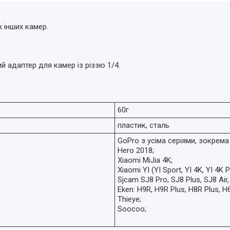
 інших камер.
й адаптер для камер із різзю 1/4.
60г
пластик, сталь
GoPro з усіма серіями, зокрема 
Hero 2018;
Xiaomi MiJia 4K;
Xiaomi YI (YI Sport, YI 4K, YI 4K P
Sjcam SJ8 Pro, SJ8 Plus, SJ8 Air
Eken: H9R, H9R Plus, H8R Plus, H6
Thieye;
Soocoo;