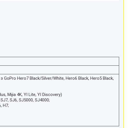
з GoPro Hero7 Black/Silver/White, Hero6 Black, Hero5 Black,
lus, Mijia 4K, YI Lite, YI Discovery)
, SJ7, SJ6, SJ5000, SJ4000;
, H7;