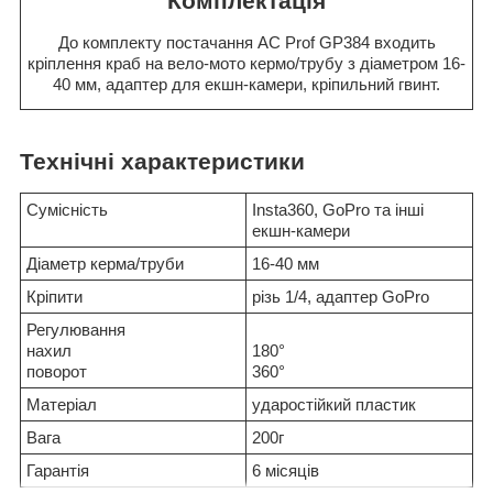
Комплектація
До комплекту постачання AC Prof GP384 входить
кріплення краб на вело-мото кермо/трубу з діаметром 16-
40 мм, адаптер для екшн-камери, кріпильний гвинт.
Технічні характеристики
Сумісність
Insta360, GoPro та інші
екшн-камери
Діаметр керма/труби
16-40 мм
Кріпити
різь 1/4, адаптер GoPro
Регулювання
нахил
180°
поворот
360°
Матеріал
ударостійкий пластик
Вага
200г
Гарантія
6 місяців