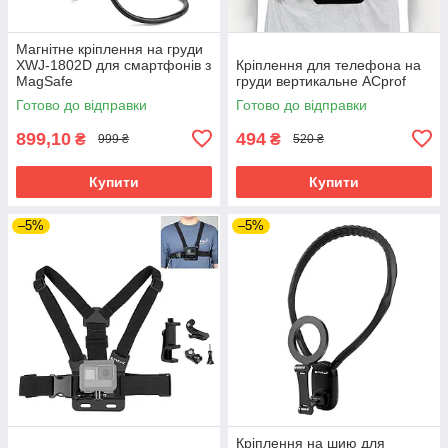
Магнітне кріплення на груди
XWJ-1802D для смартфонів з
Кріплення для телефона на
MagSafe
груди вертикальне ACprof
Готово до відправки
Готово до відправки
899,10
494
₴
₴
999 ₴
520 ₴
Купити
Купити
–5%
–5%
Кріплення на шию для