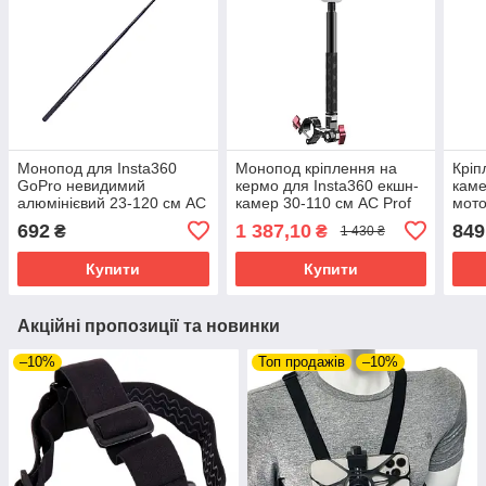
Монопод для Insta360
Монопод кріплення на
Кріп
GoPro невидимий
кермо для Insta360 екшн-
каме
алюмінієвий 23-120 см AC
камер 30-110 см AC Prof
мото
Prof ZPG-12M
HQS-Bundle-N05
Acti
692
1 387,10
849
₴
₴
1 430 ₴
46
Купити
Купити
Акційні пропозиції та новинки
–10%
Топ продажів
–10%