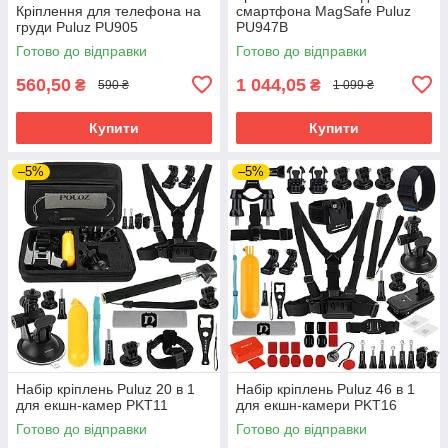
Кріплення для телефона на
смартфона MagSafe Puluz
груди Puluz PU905
PU947B
Готово до відправки
Готово до відправки
560,50
1 044,05
₴
₴
590 ₴
1 099 ₴
Купити
Купити
–5%
–5%
Набір кріплень Puluz 20 в 1
Набір кріплень Puluz 46 в 1
для екшн-камер PKT11
для екшн-камери PKT16
Готово до відправки
Готово до відправки