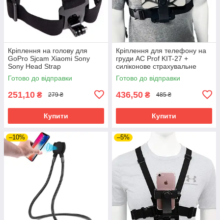
Кріплення на голову для
Кріплення для телефону на
GoPro Sjcam Xiaomi Sony
груди AC Prof KIT-27 +
Sony Head Strap
силіконове страхувальне
кріплення
Готово до відправки
Готово до відправки
251,10
436,50
₴
₴
279 ₴
485 ₴
Купити
Купити
–10%
–5%