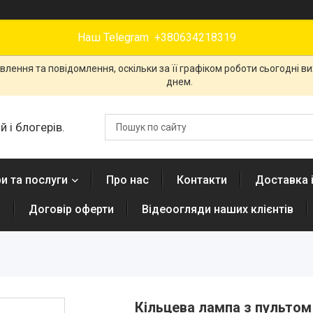
Наш Telegram +380634218319
лення та повідомлення, оскільки за її графіком роботи сьогодні 
днем.
 і блогерів.
и та послуги
Про нас
Контакти
Доставка 
н
Договір оферти
Відеоогляди наших клієнтів
Кільцева лампа з пультом