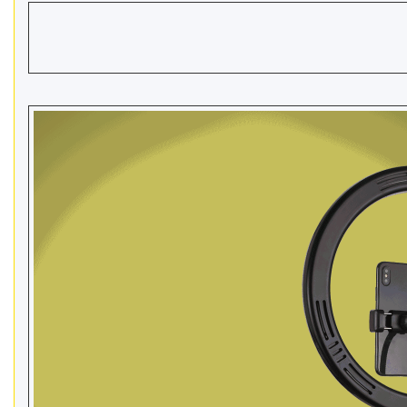
телефонів і смартфонів
Товари для дому
Відеоогляди наших клієнтів
Знижки
Сертифікати