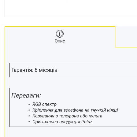
відеокамер
Стедіками, стабілізатори
Моноподи
Набір для блогера
Лінзи-об'єктиви для
Опис
смартфонів, фільтри
Оптика для спостережень
Сумки для студійного
обладнання
Гарантія: 6 місяців
Перехідники для фототехніки і
адаптери
Мікрофони, стійки, пантографи
Переваги:
Міні вітрові машини
Генератори диму
RGB спектр
Кріплення для телефона на гнучкій ніжці
Аксесуари для фото-
Керування з телефона або пульта
відеозйомки
Оригінальна продукція Puluz
Кріплення
Аксесуари для мобільних