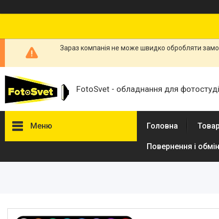
Зараз компанія не може швидко обробляти замов
FotoSvet - обладнання для фотостудій
Меню
Головна
Товар
Повернення і обмі
Товари та послуги
Стійки та тримачі фонів
Студійні фони
Студійні стійки
Софтбокси