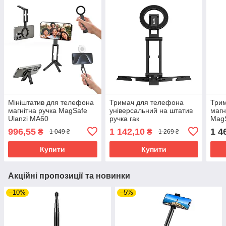
Мініштатив для телефона
Тримач для телефона
Три
магнітна ручка MagSafe
універсальний на штатив
магн
Ulanzi MA60
ручка гак
MagS
MagSafe Ulanzi SK29 M101
MA3
996,55
1 142,10
1 4
₴
₴
1 049 ₴
1 269 ₴
Купити
Купити
Акційні пропозиції та новинки
–10%
–5%