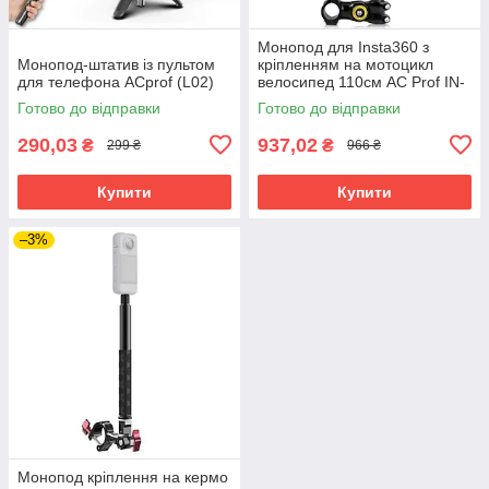
Монопод для Insta360 з
Монопод-штатив із пультом
кріпленням на мотоцикл
для телефона ACprof (L02)
велосипед 110см AC Prof IN-
X3-18
Готово до відправки
Готово до відправки
290,03
937,02
₴
₴
299 ₴
966 ₴
Купити
Купити
–3%
Монопод кріплення на кермо