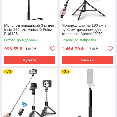
Монопод невидимий 3 м для
Монопод-штатив 180 см з
Insta 360 алюмінієвий Puluz
пультом тримачем для
PU642B
телефонів Apexel JJ070
Готово до відправки
Готово до відправки
996,55
1 464,70
₴
₴
1 049 ₴
1 510 ₴
Купити
Купити
–3%
–3%