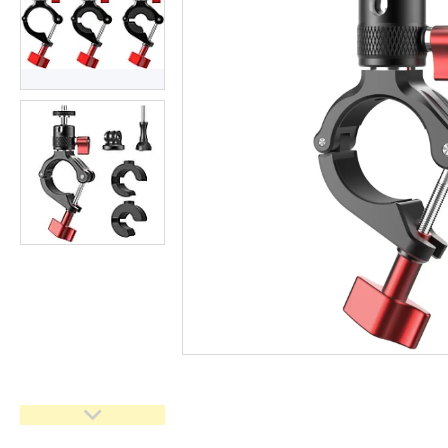
імпульсного світла
Набори постійного світла для
фото і відео
Набори імпульсного світла
Фото відбивачі, тримачі для
відбивачів
Поворотні столики
Все для предметної зйомки
Лайтбокси, фотобокси
Кільцеві лампи, товари для
блогерів
Світлодіодні LED-панель,
відеосвітло
Підсвічування, накамерне
світло
Штативи для фотоапаратів і
відеокамер
Стедіками, стабілізатори