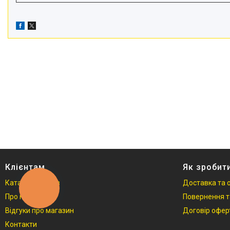
Відеоогляди наших клієнтів
Знижки
Сертифікати
Клієнтам
Як зробит
Каталог товарів
Доставка та 
КНОПКА
ЗВ'ЯЗКУ
Про нас
Повернення т
Відгуки про магазин
Договір офер
Контакти