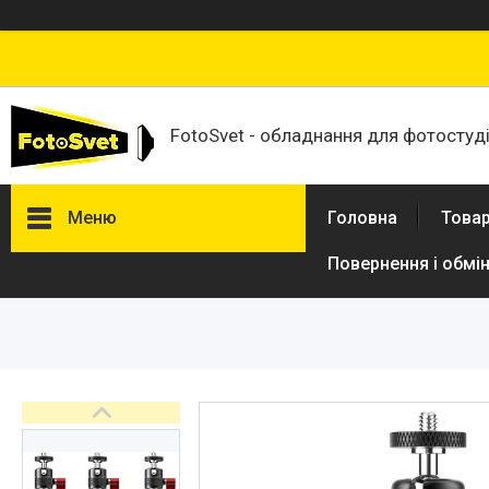
FotoSvet - обладнання для фотостудій
Меню
Головна
Товар
Повернення і обмі
Товари та послуги
Стійки та тримачі фонів
Студійні фони
Студійні стійки
Софтбокси
Студійні парасольки
Студійне світло
Лампи для постійного та