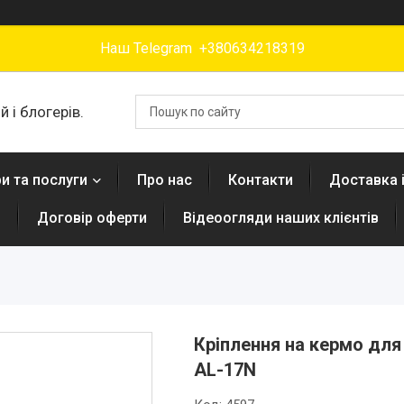
Наш Telegram +380634218319
 і блогерів.
и та послуги
Про нас
Контакти
Доставка 
н
Договір оферти
Відеоогляди наших клієнтів
Кріплення на кермо для
AL-17N