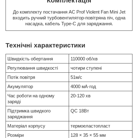
Комплектація
До комплекту постачання AC Prof Violent Fan Mini Jet
входить ручний турбовентилятор-повітряна піч, одна
насадка, кабель Type-C для заряджання.
Технічні характеристики
Швидкість обертання
110000 об/хв
Регулювання швидкості
чотири ступені
Потік повітря
51м/с
Акумулятор
4000 мА·год
Час роботи на одному
20-120 хв
заряді
Підтримка швидкого
QC 18Вт
заряджання
Матеріал корпусу
термоеластопласт
Розміри
128 × 35 × 55 мм