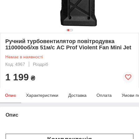
Ручний турбовентилятор повітродувка
110000об/хв 51м/с AC Prof Violent Fan Mini Jet
Немає в наявності
Код: 4967
Роздріб
1 199
₴
Опис
Характеристики
Доставка
Оплата
Умови п
Опис