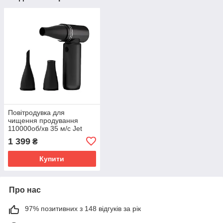
Повітродувка для
чищення продування
110000об/хв 35 м/с Jet
Fan Booster W03
1 399
₴
Купити
Про нас
97% позитивних з 148 відгуків за рік