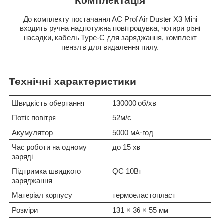
Комплектація
До комплекту постачання AC Prof Air Duster X3 Mini
входить ручна надпотужна повітродувка, чотири різні
насадки, кабель Type-C для заряджання, комплект
пензлів для видалення пилу.
Технічні характеристики
Швидкість обертання
130000 об/хв
Потік повітря
52м/с
Акумулятор
5000 мА·год
Час роботи на одному
до 15 хв
заряді
Підтримка швидкого
QC 10Вт
заряджання
Матеріал корпусу
термоеластопласт
Розміри
131 × 36 × 55 мм