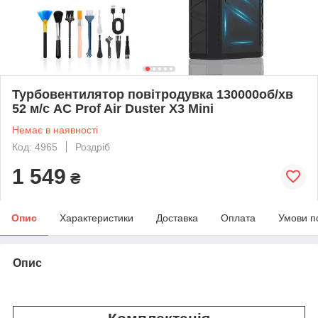
Турбовентилятор повітродувка 130000об/хв
52 м/с AC Prof Air Duster X3 Mini
Немає в наявності
Код: 4965
Роздріб
1 549
₴
Опис
Характеристики
Доставка
Оплата
Умови п
Опис