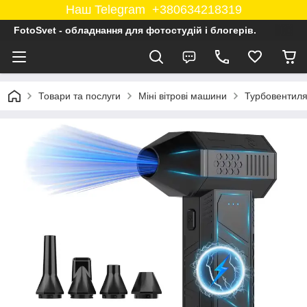
Наш Telegram +380634218319
FotoSvet - обладнання для фотостудій і блогерів.
Товари та послуги
Міні вітрові машини
Турбовентилят