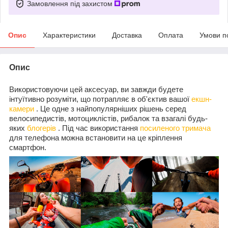
Замовлення під захистом
Опис
Характеристики
Доставка
Оплата
Умови п
Опис
Використовуючи цей аксесуар, ви завжди будете
інтуїтивно розуміти, що потрапляє в об'єктив вашої
екшн-
камери
. Це одне з найпопулярніших рішень серед
велосипедистів, мотоциклістів, рибалок та взагалі будь-
яких
блогерів
. Під час використання
посиленого тримача
для телефона можна встановити на це кріплення
смартфон.