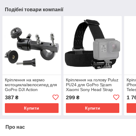
Подібні товари компанії
Кріплення на кермо
Кріплення на голову Puluz
Кріп
мотоцикла/велосипед для
PU24 для GoPro Sjcam
iPho
GoPro DJI Action
Xiaomi Sony Head Strap
Tele
387
299
1 7
₴
₴
Купити
Купити
Про нас