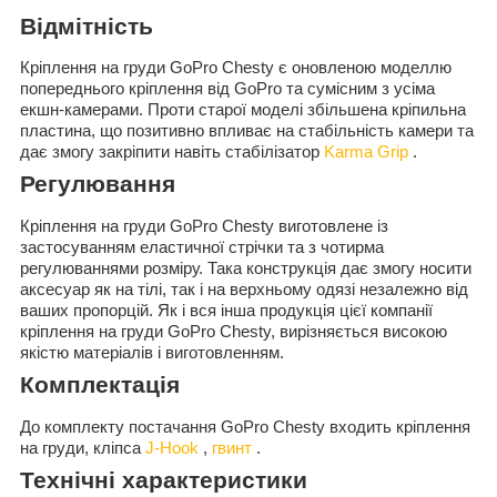
Відмітність
Кріплення на груди GoPro Chesty є оновленою моделлю
попереднього кріплення від GoPro та сумісним з усіма
екшн-камерами. Проти старої моделі збільшена кріпильна
пластина, що позитивно впливає на стабільність камери та
дає змогу закріпити навіть стабілізатор
Karma Grip
.
Регулювання
Кріплення на груди GoPro Chesty виготовлене із
застосуванням еластичної стрічки та з чотирма
регулюваннями розміру. Така конструкція дає змогу носити
аксесуар як на тілі, так і на верхньому одязі незалежно від
ваших пропорцій. Як і вся інша продукція цієї компанії
кріплення на груди GoPro Chesty, вирізняється високою
якістю матеріалів і виготовленням.
Комплектація
До комплекту постачання GoPro Chesty входить кріплення
на груди, кліпса
J-Hook
,
гвинт
.
Технічні характеристики