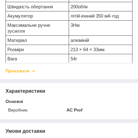
Швидкість обертання
200об/м
Акумулятор
літій-іонний 350 мА·год
Максимальне ручне
3Нм
зусилля
Матеріал
алюміній
Розміри
213 × 64 × 33мм
Вага
54г
Приховати
Характеристики
Основні
Виробник
AC Prof
Умови доставки