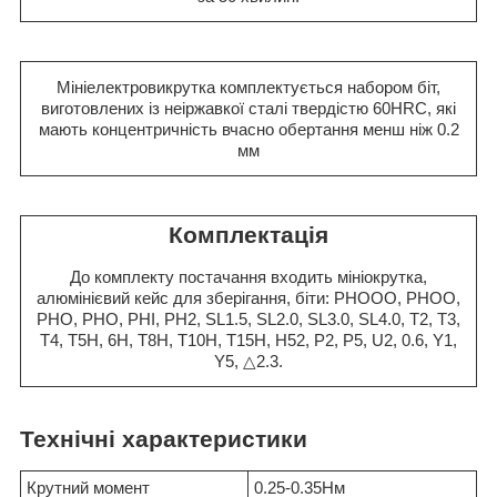
Мініелектровикрутка комплектується набором біт,
виготовлених із неіржавкої сталі твердістю 60HRC, які
мають концентричність вчасно обертання менш ніж 0.2
мм
Комплектація
До комплекту постачання входить мініокрутка,
алюмінієвий кейс для зберігання, біти: PHOOO, PHOO,
PHO, PHO, PHI, PH2, SL1.5, SL2.0, SL3.0, SL4.0, T2, T3,
T4, T5H, 6H, T8H, T10H, T15H, H52, P2, P5, U2, 0.6, Y1,
Y5, △2.3.
Технічні характеристики
Крутний момент
0.25-0.35Нм