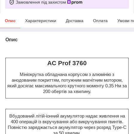
Замовлення під захистом
Опис
Характеристики
Доставка
Оплата
Умови п
Опис
AC Prof 3760
Мініокрутка обладнана корпусом з алюмінію з
анодованим покриттям, потужним магнітним мотором,
який досягає максимального крутного моменту 0.35 Нм за
200 обертів за хвилину.
Вбудований літій-іонний акумулятор надає живлення на
400 операцій із вкручування або викручування гвинтів.
Повністю заряджається акумулятор через розряд Type-C
за 50 хвилин.