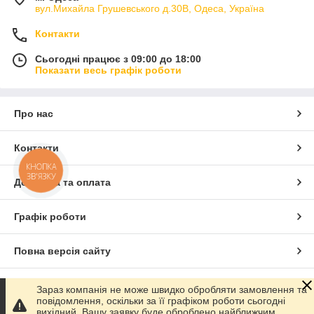
вул.Михайла Грушевського д.30В, Одеса, Україна
Контакти
Сьогодні працює з 09:00 до 18:00
Показати весь графік роботи
Про нас
Контакти
КНОПКА
ЗВ'ЯЗКУ
Доставка та оплата
Графік роботи
Повна версія сайту
Сайт створено на маркетплейсі
Prom.ua
Зараз компанія не може швидко обробляти замовлення та
повідомлення, оскільки за її графіком роботи сьогодні
вихідний. Вашу заявку буде оброблено найближчим