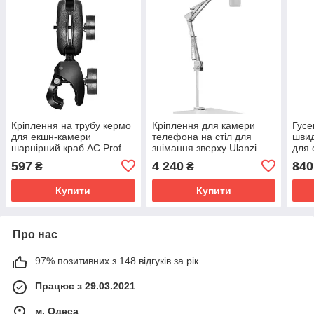
Кріплення на трубу кермо
Кріплення для камери
Гусе
для екшн-камери
телефона на стіл для
швид
шарнірний краб AC Prof
знімання зверху Ulanzi
для 
WG831
TH04
Go-Q
597
4 240
840
₴
₴
Купити
Купити
Про нас
97% позитивних з 148 відгуків за рік
Працює з 29.03.2021
м. Одеса