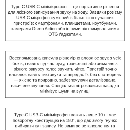
Type-C USB-C мінімікрофон — це портативне рішення
для якісного записування звуку на ходу. Завдяки роз'єму
USB-C мікрофон сумісний із більшістю сучасних
пристроїв: смартфонами, планшетами, ноутбуками,
камерами Osmo Action або іншими підтримувальними
OTG ґаджетами.
Всеспрямована капсула рівномірно вловлює звук з усіх
боків, і навіть під час руху, трансляції або знімання з
різного ракурсу голос звучить чітко. Пристрій точно
вловлює навіть тихі звуки та передає їх без спотворень
— якісно та природно, забезпечуючи деталізоване,
насичене звучання. Спеціальна вітрозахисна насадка
мінімізує шуми на вулиці.
Type-C USB-C мінімікрофон важить лише 10 г і має
поворотну конструкцію на 180°, що дає змогу гнучко
вибирати кут запису. Не вимагає встановлення та