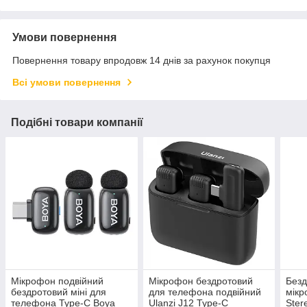
Умови повернення
Повернення товару впродовж 14 днів за рахунок покупця
Всі умови повернення
Подібні товари компанії
Мікрофон подвійний
Мікрофон бездротовий
Безд
бездротовий міні для
для телефона подвійний
мікр
телефона Type-C Boya
Ulanzi J12 Type-C
Ster