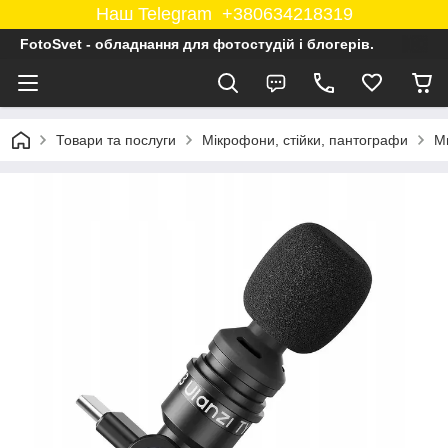
Наш Telegram +380634218319
FotoSvet - обладнання для фотостудій і блогерів.
Товари та послуги
Мікрофони, стійки, пантографи
М