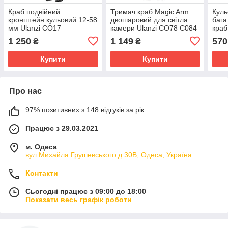
Краб подвійний
Тримач краб Magic Arm
Куль
кронштейн кульовий 12-58
двошаровий для світла
бага
мм Ulanzi CO17
камери Ulanzi CO78 C084
краб
1 250
1 149
570
₴
₴
Купити
Купити
Про нас
97% позитивних з 148 відгуків за рік
Працює з 29.03.2021
м. Одеса
вул.Михайла Грушевського д.30В, Одеса, Україна
Контакти
Сьогодні працює з 09:00 до 18:00
Показати весь графік роботи