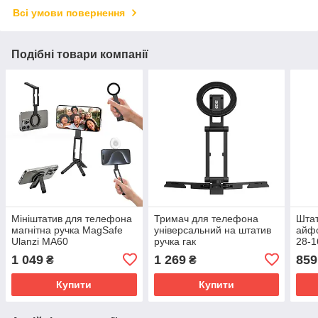
Всі умови повернення
Подібні товари компанії
Мініштатив для телефона
Тримач для телефона
Штат
магнітна ручка MagSafe
універсальний на штатив
айфо
Ulanzi MA60
ручка гак
28-1
MagSafe Ulanzi SK29 M101
1 049
1 269
859
₴
₴
Купити
Купити