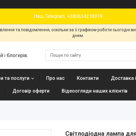
Наш Telegram +380634218319
лення та повідомлення, оскільки за її графіком роботи сьогодні 
днем.
 і блогерів.
и та послуги
Про нас
Контакти
Доставка 
н
Договір оферти
Відеоогляди наших клієнтів
Світлодіодна лампа для 