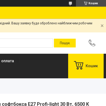
Кошик
вихідний. Вашу заявку буде оброблено найближчим робочим
і оплата
Кошик
софтбокса E27 Profi-light 30 Вт, 6500 K