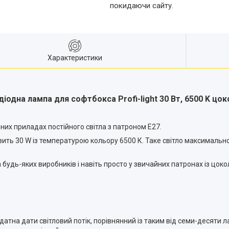
покидаючи сайту.
Характеристики
діодна лампа для софтбокса Profi-light 30 Вт, 6500 K цок
зних приладах постійного світла з патроном E27.
ановить 30 W із температурою кольору 6500 К. Таке світло максимал
будь-яких виробників і навіть просто у звичайних патронах із цоко
здатна дати світловий потік, порівнянний із таким від семи-десяти