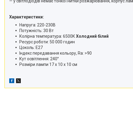
— у світлодіодів немає тонкої нитки розжарювання, корпус ла
телефонів і смартфонів
Товари для дому
Характеристики:
Відеоогляди наших клієнтів
Напруга: 220-230В
Потужність: 30 Вт
Знижки
Колірна температура: 6500К
Холодний білий
Сертифікати
Ресурс роботи: 50 000 годин
Цоколь: Е27
Індекс передавання кольору, Ra: >90
Кут освітлення: 240°
Розміри лампи 17 х 10 х 10 см