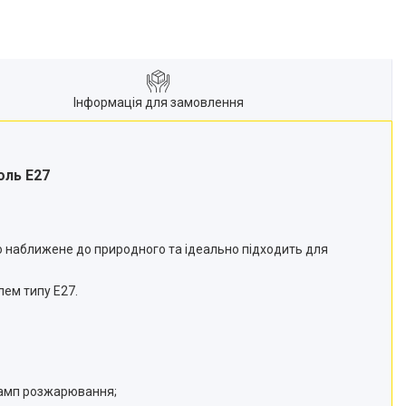
Інформація для замовлення
оль E27
ьно наближене до природного та ідеально підходить для
лем типу E27.
 ламп розжарювання;