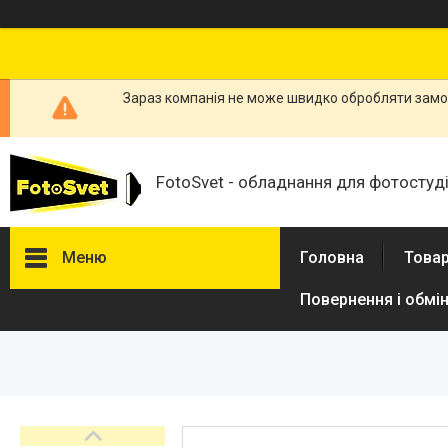
Зараз компанія не може швидко обробляти замов
FotoSvet - обладнання для фотостудій
Меню
Головна
Товар
Повернення і обмі
Товари та послуги
Стійки та тримачі фонів
Студійні фони
Студійні стійки
Софтбокси