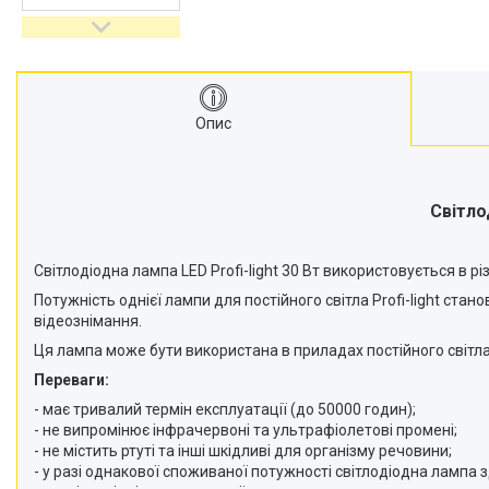
відеокамер
Стедіками, стабілізатори
Моноподи
Набір для блогера
Опис
Лінзи-об'єктиви для
смартфонів, фільтри
Оптика для спостережень
Сумки для студійного
Світло
обладнання
Перехідники для фототехніки і
Світлодіодна лампа LED Profi-light 30 Вт використовується в рі
адаптери
Потужність однієї лампи для постійного світла Profi-light ст
Мікрофони, стійки, пантографи
відеознімання.
Міні вітрові машини
Ця лампа може бути використана в приладах постійного світла 
Генератори диму
Переваги:
Аксесуари для фото-
- має тривалий термін експлуатації (до 50000 годин);
відеозйомки
- не випромінює інфрачервоні та ультрафіолетові промені;
Кріплення
- не містить ртуті та інші шкідливі для організму речовини;
- у разі однакової споживаної потужності світлодіодна лампа 
Аксесуари для мобільних