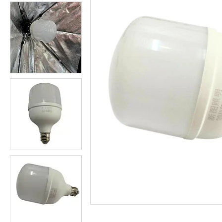
Студійні парасольки
Студійне світло
Лампи для постійного та
імпульсного світла
Набори постійного світла для
фото і відео
Набори імпульсного світла
Фото відбивачі, тримачі для
відбивачів
Поворотні столики
Все для предметної зйомки
Лайтбокси, фотобокси
Кільцеві лампи, товари для
блогерів
Світлодіодні LED-панель,
відеосвітло
Підсвічування, накамерне
світло
Штативи для фотоапаратів і