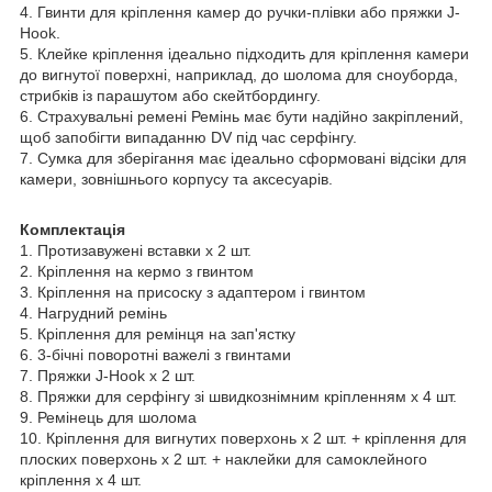
4. Гвинти для кріплення камер до ручки-плівки або пряжки J-
Hook.
5. Клейке кріплення ідеально підходить для кріплення камери
до вигнутої поверхні, наприклад, до шолома для сноуборда,
стрибків із парашутом або скейтбордингу.
6. Страхувальні ремені Ремінь має бути надійно закріплений,
щоб запобігти випаданню DV під час серфінгу.
7. Сумка для зберігання має ідеально сформовані відсіки для
камери, зовнішнього корпусу та аксесуарів.
Комплектація
1. Протизавужені вставки x 2 шт.
2. Кріплення на кермо з гвинтом
3. Кріплення на присоску з адаптером і гвинтом
4. Нагрудний ремінь
5. Кріплення для ремінця на зап'ястку
6. 3-бічні поворотні важелі з гвинтами
7. Пряжки J-Hook x 2 шт.
8. Пряжки для серфінгу зі швидкознімним кріпленням x 4 шт.
9. Ремінець для шолома
10. Кріплення для вигнутих поверхонь x 2 шт. + кріплення для
плоских поверхонь x 2 шт. + наклейки для самоклейного
кріплення x 4 шт.