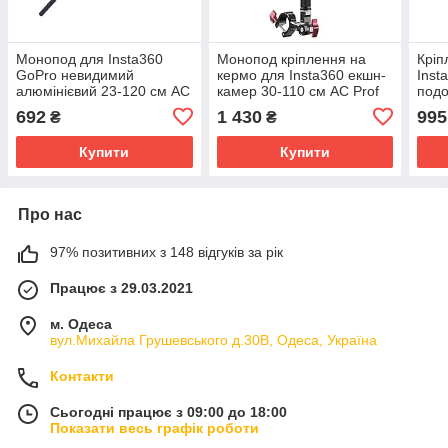
Монопод для Insta360
Монопод кріплення на
Кріп
GoPro невидимий
кермо для Insta360 екшн-
Inst
алюмінієвий 23-120 см AC
камер 30-110 см AC Prof
подо
Prof ZPG-12M
HQS-Bundle-N05
HQS
692
1 430
995
₴
₴
Купити
Купити
Про нас
97% позитивних з 148 відгуків за рік
Працює з 29.03.2021
м. Одеса
вул.Михайла Грушевського д.30В, Одеса, Україна
Контакти
Сьогодні працює з 09:00 до 18:00
Показати весь графік роботи