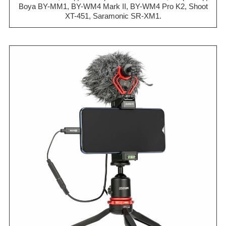
Boya BY-MM1, BY-WM4 Mark II, BY-WM4 Pro K2, Shoot
XT-451, Saramonic SR-XM1.