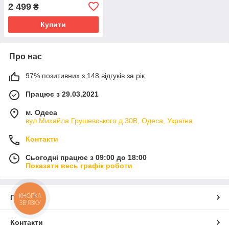
подвійний Boya BY-V3
2 499
₴
Combo
Купити
Про нас
97% позитивних з 148 відгуків за рік
Працює з 29.03.2021
м. Одеса
вул.Михайла Грушевського д.30В, Одеса, Україна
Контакти
Сьогодні працює з 09:00 до 18:00
Показати весь графік роботи
КНОПКА
Про нас
ЗВ'ЯЗКУ
Контакти