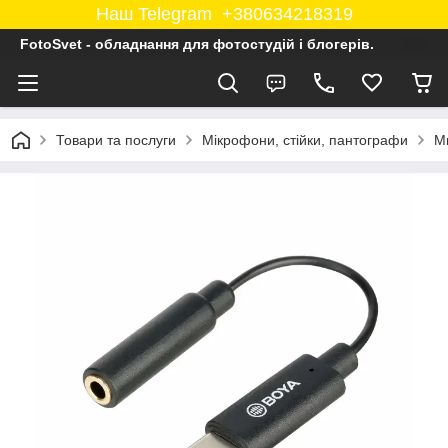
Наш Telegram +380634218319
FotoSvet - обладнання для фотостудій і блогерів.
Товари та послуги
Мікрофони, стійки, пантографи
М