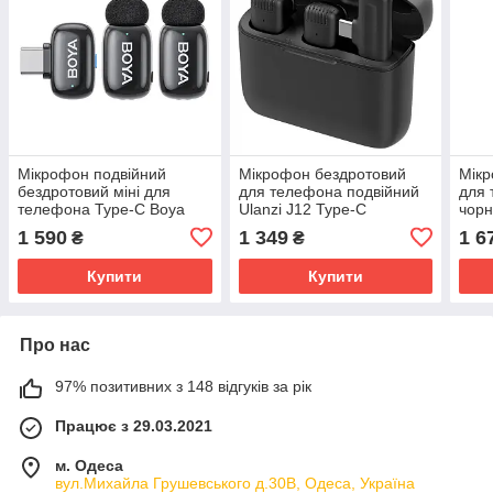
Мікрофон подвійний
Мікрофон бездротовий
Мікр
бездротовий міні для
для телефона подвійний
для 
телефона Type-C Boya
Ulanzi J12 Type-C
чорн
Mini-23
магн
1 590
1 349
1 6
₴
₴
Купити
Купити
Про нас
97% позитивних з 148 відгуків за рік
Працює з 29.03.2021
м. Одеса
вул.Михайла Грушевського д.30В, Одеса, Україна