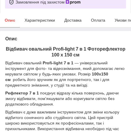
Замовлення під захистом
Опис
Характеристики
Доставка
Оплата
Умови п
Опис
Відбивач овальний Profi-light 7 в 1 Фоторефлектор
100 х 150 см
Відбивач овальний
Profi-light 7 в 1
— універсальний
інструмент для фото- та відеознімання, який допомагає легко
керувати світлом у будь-яких умовах. Розмір
100х150
см
робить його зручним як для портретного, так і для
предметного знімання, у студії та на виїзді.
Рефлектор 7 в 1
поєднує відразу кілька поверхонь, даючи
змогу відбивати, пом'якшувати або коригувати світло без
додаткового обладнання.
Відбивач є дуже важливим інструментом для зміни кольору
відбитого сонячного або студійного світла. Цей пристрій
широко використовується як професіоналами, так і
прихильниками. Використання відбивача необхідно під час