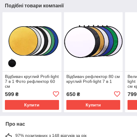
Подібні товари компанії
Відбивач круглий Profi-light
Відбивач рефлектор 80 см
Вели
7 в 1 Фото рефлектор 60
круглий Profi-light 7 в 1
ligh
см
см к
599
650
799
₴
₴
Купити
Купити
Про нас
97% позитивних з 148 відгуків за рік