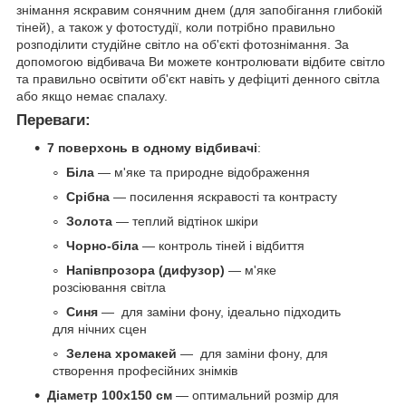
знімання яскравим сонячним днем (для запобігання глибокій
тіней), а також у фотостудії, коли потрібно правильно
розподілити студійне світло на об'єкті фотознімання. За
допомогою відбивача Ви можете контролювати відбите світло
та правильно освітити об'єкт навіть у дефіциті денного світла
або якщо немає спалаху.
Переваги:
7 поверхонь в одному відбивачі
:
Біла
— м'яке та природне відображення
Срібна
— посилення яскравості та контрасту
Золота
— теплий відтінок шкіри
Чорно-біла
— контроль тіней і відбиття
Напівпрозора (дифузор)
— м'яке
розсіювання світла
Синя
— для заміни фону, ідеально підходить
для нічних сцен
Зелена хромакей
— для заміни фону, для
створення професійних знімків
Діаметр 100х150 см
— оптимальний розмір для