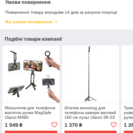
Умови повернення
Повернення товару впродовж 14 днів за рахунок покупця
Всі умови повернення
Подібні товари компанії
Мініштатив для телефона
Штатив монопод для
Три
магнітна ручка MagSafe
телефона камери високий
унів
Ulanzi MA60
160 см пульт Ulanzi SK-03
ручк
MagS
1 049
1 370
1 2
₴
₴