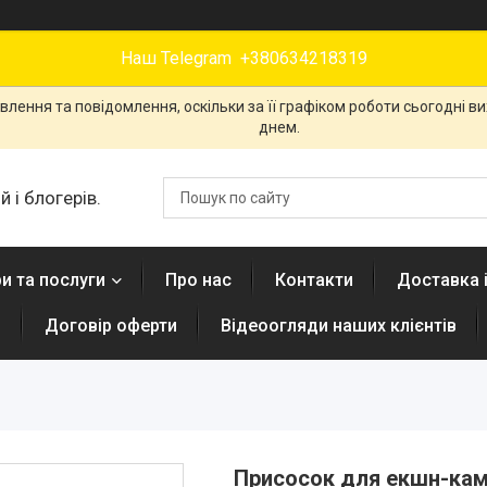
Наш Telegram +380634218319
лення та повідомлення, оскільки за її графіком роботи сьогодні 
днем.
 і блогерів.
и та послуги
Про нас
Контакти
Доставка 
н
Договір оферти
Відеоогляди наших клієнтів
Присосок для екшн-кам