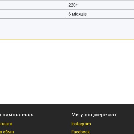
220г
6 місяців
и замовлення
Ми у соцмережах
оплата
Instagram
а обмін
Facebook