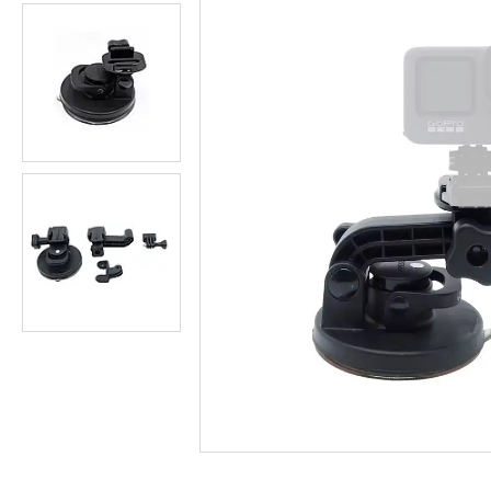
Студійні парасольки
Студійне світло
Лампи для постійного та
імпульсного світла
Набори постійного світла для
фото і відео
Набори імпульсного світла
Фото відбивачі, тримачі для
відбивачів
Поворотні столики
Все для предметної зйомки
Лайтбокси, фотобокси
Кільцеві лампи, товари для
блогерів
Світлодіодні LED-панель,
відеосвітло
Підсвічування, накамерне
світло
Штативи для фотоапаратів і