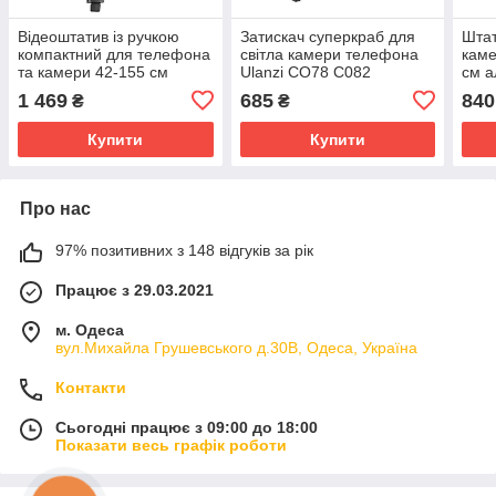
Відеоштатив із ручкою
Затискач суперкраб для
Шта
компактний для телефона
світла камери телефона
каме
та камери 42-155 см
Ulanzi CO78 C082
см а
Ulanzi TT39
1 469
685
840
₴
₴
Купити
Купити
Про нас
97% позитивних з 148 відгуків за рік
Працює з 29.03.2021
м. Одеса
вул.Михайла Грушевського д.30В, Одеса, Україна
Контакти
Сьогодні працює з 09:00 до 18:00
Показати весь графік роботи