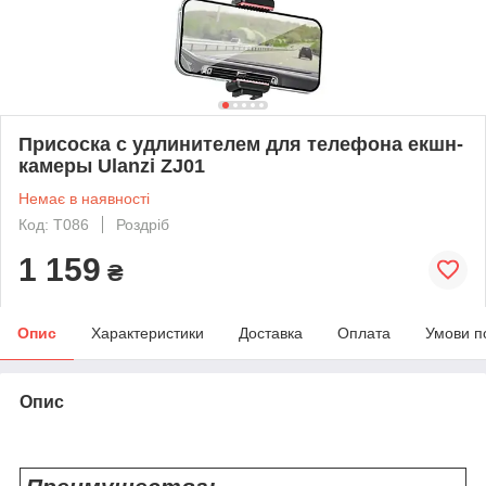
Присоска с удлинителем для телефона екшн-
камеры Ulanzi ZJ01
Немає в наявності
Код: T086
Роздріб
1 159
₴
Опис
Характеристики
Доставка
Оплата
Умови п
Опис