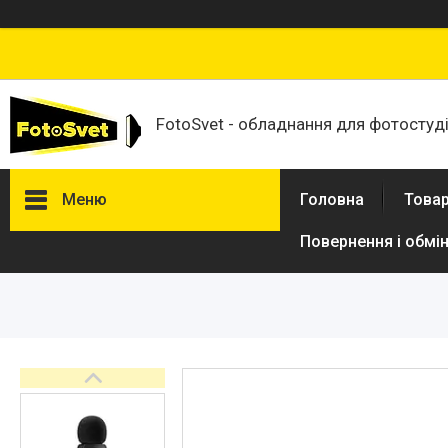
FotoSvet - обладнання для фотостудій
Меню
Головна
Товар
Повернення і обмі
Товари та послуги
Стійки та тримачі фонів
Студійні фони
Студійні стійки
Софтбокси
Студійні парасольки
Студійне світло
Лампи для постійного та