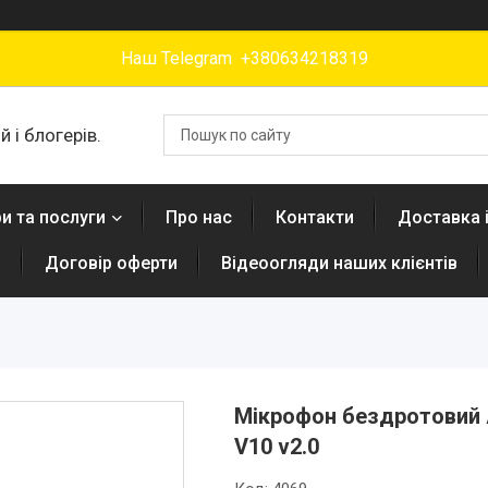
Наш Telegram +380634218319
 і блогерів.
и та послуги
Про нас
Контакти
Доставка 
н
Договір оферти
Відеоогляди наших клієнтів
Мікрофон бездротовий A
V10 v2.0