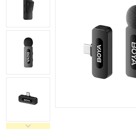
імпульсного світла
Набори постійного світла для
фото і відео
Набори імпульсного світла
Фото відбивачі, тримачі для
відбивачів
Поворотні столики
Все для предметної зйомки
Лайтбокси, фотобокси
Кільцеві лампи, товари для
блогерів
Світлодіодні LED-панель,
відеосвітло
Підсвічування, накамерне
світло
Штативи для фотоапаратів і
відеокамер
Стедіками, стабілізатори