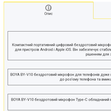
Моноподи
Набір для блогера
Опис
Лінзи-об'єктиви для
смартфонів, фільтри
Оптика для спостережень
Сумки для студійного
обладнання
Перехідники для фототехніки і
Компактний портативний цифровий бездротовий мікрофон 
адаптери
для пристроїв Android і Apple iOS. Він забезпечує стаб
рішенням для з
Мікрофони, стійки, пантографи
Міні вітрові машини
Генератори диму
BOYA BY-V10 бездротовий мікрофон для телефонів дуже пр
Аксесуари для фото-
до роз'єму телефона та вмик
відеозйомки
Кріплення
Аксесуари для мобільних
телефонів і смартфонів
BOYA BY-V10 бездротовий мікрофон Type-C обладнаний 
Товари для дому