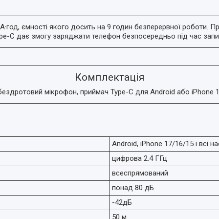
·год, ємності якого досить на 9 годин безперервної роботи. Пр
pe-C дає змогу заряджати телефон безпосередньо під час запи
Комплектація
здротовий мікрофон, приймач Type-C для Android або iPhone 17
Android, iPhone 17/16/15 і всі н
цифрова 2.4 ГГц
всеспрямований
понад 80 дБ
-42дБ
50 м