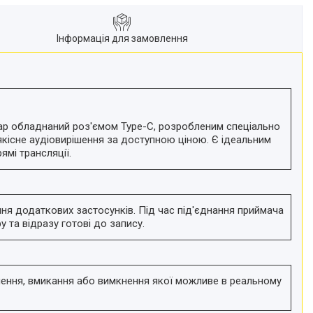
Інформація для замовлення
уар обладнаний роз'ємом Type-C, розробленим спеціально
коякісне аудіовирішення за доступною ціною. Є ідеальним
ямі трансляції.
ня додаткових застосунків. Під час під'єднання приймача
та відразу готові до запису.
ння, вмикання або вимкнення якої можливе в реальному