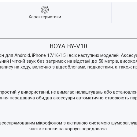
Характеристики
BOYA BY-V10
для Android, iPhone 17/16/15 і всіх наступних моделей. Аксес
ільний і чіткий звук без затримок на відстані до 50 метрів, висо
апису на ходу, включно з відеоблогами, подкастами, а також пр
остий у використанні, не вимагає налаштувань або встановлен
ання передавача обидва аксесуари автоматично створюють пару 
всеспрямованим мікрофоном з активною системою шумозаглуше
часі з кнопки на корпусі передавача.