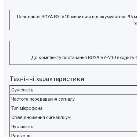
Відеоогляди наших клієнтів
Знижки
Передавач BOYA BY-V10 живиться від акумулятора 95 мА
Ty
Сертифікати
До комплекту постачання BOYA BY-V10 входить бе
Технічні характеристики
Сумісність
Частота передавання сигналу
Тип мікрофона
Співвідношення сигнал/шум
Чутливість
Радіус дії