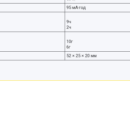
95 мА·год
9ч
2ч
10г
6г
52 × 25 × 20 мм