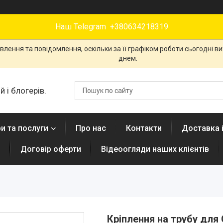
Наш Telegram +380634218319
лення та повідомлення, оскільки за її графіком роботи сьогодні 
днем.
 і блогерів.
и та послуги
Про нас
Контакти
Доставка 
н
Договір оферти
Відеоогляди наших клієнтів
Кріплення на трубу для 