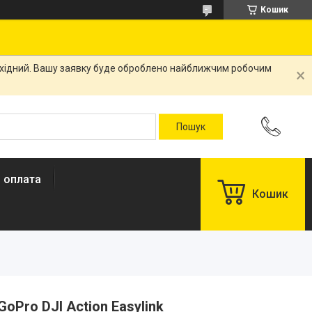
Кошик
вихідний. Вашу заявку буде оброблено найближчим робочим
і оплата
Кошик
GoPro DJI Action Easylink