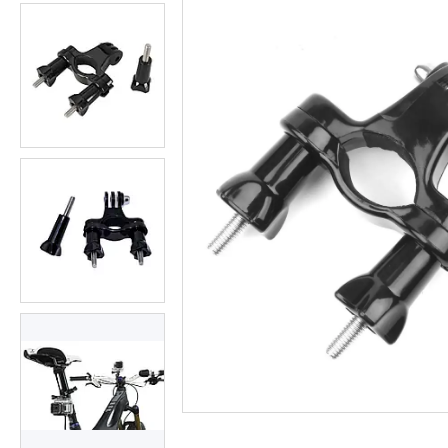
Студійні парасольки
Студійне світло
Лампи для постійного та
імпульсного світла
Набори постійного світла для
фото і відео
Набори імпульсного світла
Фото відбивачі, тримачі для
відбивачів
Поворотні столики
Все для предметної зйомки
Лайтбокси, фотобокси
Кільцеві лампи, товари для
блогерів
Світлодіодні LED-панель,
відеосвітло
Підсвічування, накамерне
світло
Штативи для фотоапаратів і