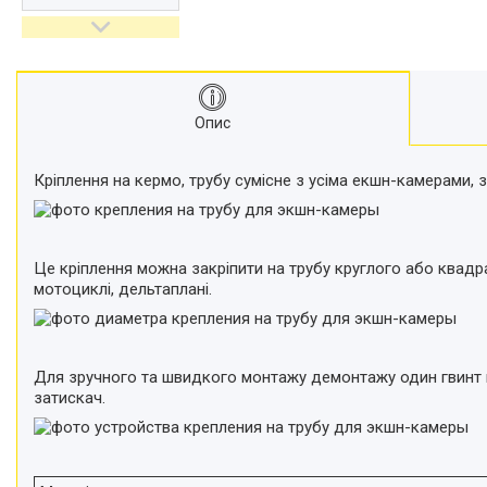
відеокамер
Стедіками, стабілізатори
Моноподи
Набір для блогера
Опис
Лінзи-об'єктиви для
смартфонів, фільтри
Оптика для спостережень
Кріплення на кермо, трубу сумісне з усіма екшн-камерами, з
Сумки для студійного
обладнання
Перехідники для фототехніки і
Це кріплення можна закріпити на трубу круглого або квадра
адаптери
мотоциклі, дельтаплані.
Мікрофони, стійки, пантографи
Міні вітрові машини
Генератори диму
Для зручного та швидкого монтажу демонтажу один гвинт м
Аксесуари для фото-
затискач.
відеозйомки
Кріплення
Аксесуари для мобільних