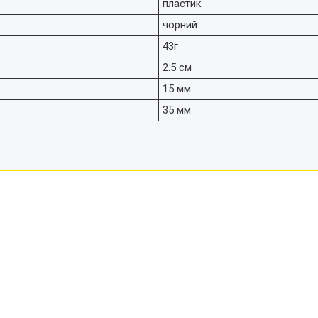
пластик
чорний
43г
2.5 см
15 мм
35 мм