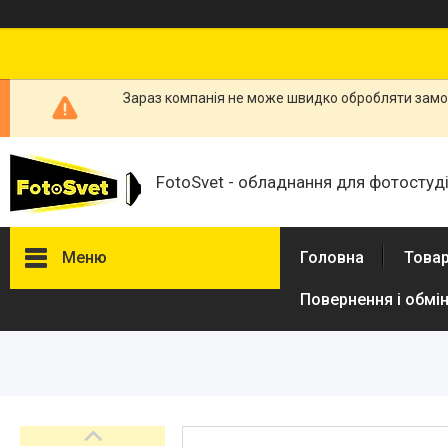
Зараз компанія не може швидко обробляти замов
FotoSvet - обладнання для фотостудій
Меню
Головна
Товар
Повернення і обмі
Товари та послуги
Стійки та тримачі фонів
Студійні фони
Студійні стійки
Софтбокси