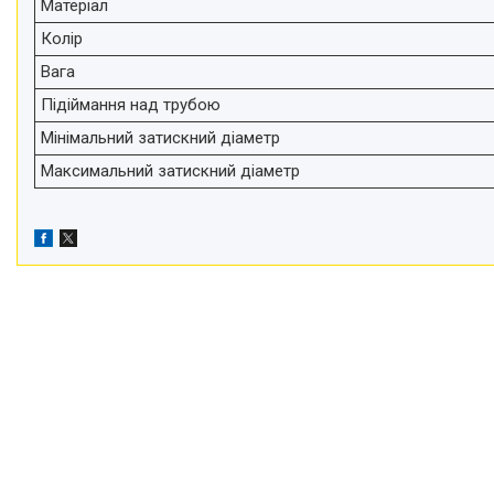
Матеріал
телефонів і смартфонів
Колір
Товари для дому
Відеоогляди наших клієнтів
Вага
Підіймання над трубою
Знижки
Мінімальний затискний діаметр
Сертифікати
Максимальний затискний діаметр