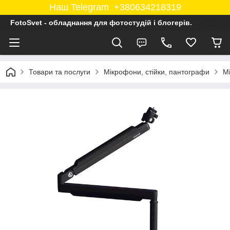
Наш Telegram +380634218319
FotoSvet - обладнання для фотостудій і блогерів.
Товари та послуги
Мікрофони, стійки, пантографи
М