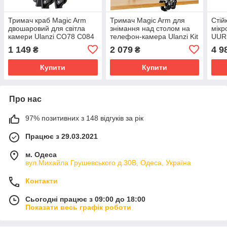
Тримач краб Magic Arm
Тримач Magic Arm для
Стій
двошаровий для світла
знімання над столом на
мікр
камери Ulanzi CO78 C084
телефон-камера Ulanzi Kit
UURi
CO78
Live
1 149
2 079
4 9
₴
₴
Купити
Купити
Про нас
97% позитивних з 148 відгуків за рік
Працює з 29.03.2021
м. Одеса
вул.Михайла Грушевського д.30В, Одеса, Україна
Контакти
Сьогодні працює з 09:00 до 18:00
Показати весь графік роботи