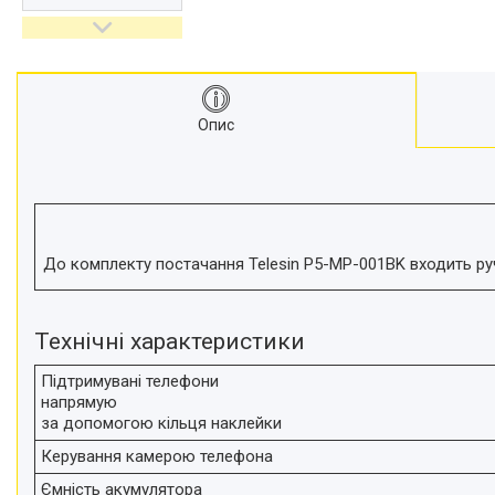
відеокамер
Стедіками, стабілізатори
Моноподи
Набір для блогера
Опис
Лінзи-об'єктиви для
смартфонів, фільтри
Оптика для спостережень
Сумки для студійного
обладнання
Перехідники для фототехніки і
До комплекту постачання Telesin P5-MP-001BK входить ру
адаптери
Мікрофони, стійки, пантографи
Технічні характеристики
Міні вітрові машини
Генератори диму
Підтримувані телефони
напрямую
Аксесуари для фото-
за допомогою кільця наклейки
відеозйомки
Кріплення
Керування камерою телефона
Аксесуари для мобільних
Ємність акумулятора