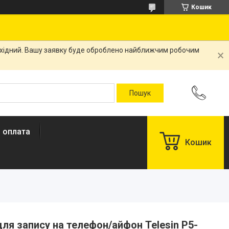
Кошик
вихідний. Вашу заявку буде оброблено найближчим робочим
і оплата
Кошик
для запису на телефон/айфон Telesin P5-