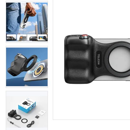
Студійні парасольки
Студійне світло
Лампи для постійного та
імпульсного світла
Набори постійного світла для
фото і відео
Набори імпульсного світла
Фото відбивачі, тримачі для
відбивачів
Поворотні столики
Все для предметної зйомки
Лайтбокси, фотобокси
Кільцеві лампи, товари для
блогерів
Світлодіодні LED-панель,
відеосвітло
Підсвічування, накамерне
світло
Штативи для фотоапаратів і