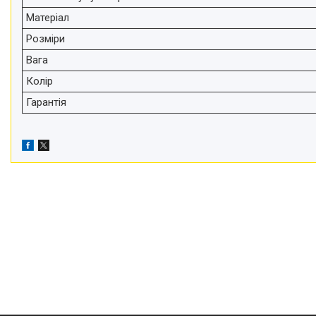
телефонів і смартфонів
Матеріал
Товари для дому
Розміри
Відеоогляди наших клієнтів
Вага
Знижки
Колір
Сертифікати
Гарантія