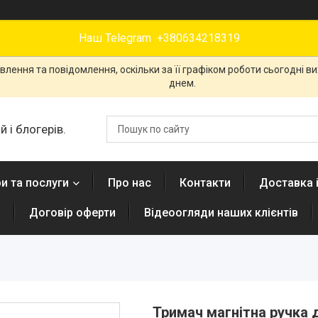
Наш Telegram +380634218319
лення та повідомлення, оскільки за її графіком роботи сьогодні 
днем.
 і блогерів.
и та послуги
Про нас
Контакти
Доставка 
н
Договір оферти
Відеоогляди наших клієнтів
Тримач магнітна ручка 