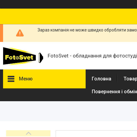
Зараз компанія не може швидко обробляти замов
FotoSvet - обладнання для фотостудій
Меню
Головна
Товар
Повернення і обмі
Товари та послуги
Стійки та тримачі фонів
Студійні фони
Студійні стійки
Софтбокси