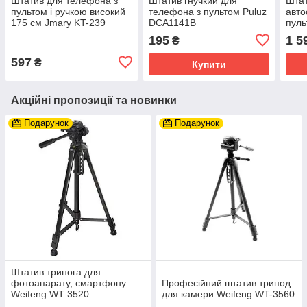
Штатив для телефона з
Штатив гнучкий для
Штат
пультом і ручкою високий
телефона з пультом Puluz
авт
175 см Jmary KT-239
DCA1141B
пуль
см T
195
1 5
₴
597
₴
Купити
Акційні пропозиції та новинки
Подарунок
Подарунок
Штатив тринога для
фотоапарату, смартфону
Професійний штатив трипод
Weifeng WT 3520
для камери Weifeng WT-3560