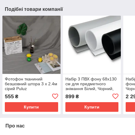
Подібні товари компанії
Фотофон тканиний
Набір 3 ПВХ фону 68x130
Набі
безшовний штора 3 x 2.4м
см для предметного
фони
сірий Puluz
знімання Білий, Чорний,
Чорн
TBD0590354104F
Сірий Puluz
555
899
2 2
₴
₴
Купити
Купити
Про нас