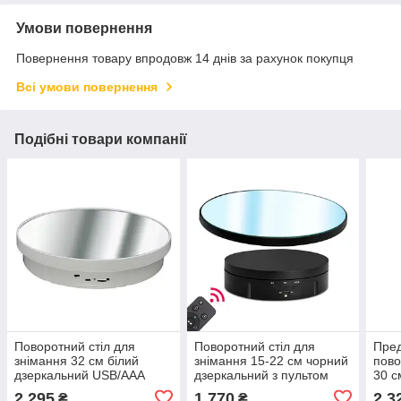
Умови повернення
Повернення товару впродовж 14 днів за рахунок покупця
Всі умови повернення
Подібні товари компанії
Поворотний стіл для
Поворотний стіл для
Пред
знімання 32 см білий
знімання 15-22 см чорний
пово
дзеркальний USB/AAA
дзеркальний з пультом
30 с
Puluz TBD0606412201A
Puluz EDA005528202A
EDA
2 295
1 770
2 3
₴
₴