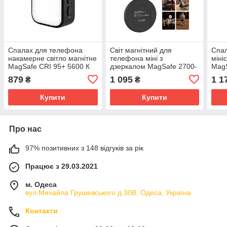
Спалах для телефона
Світ магнітний для
Спа
накамерне світло магнітне
телефона міні з
міні
MagSafe CRI 95+ 5600 К
дзеркалом MagSafe 2700-
MagS
Ulanzi M02
7500К Telesin C03 S5-
Tele
879
1 095
1 1
₴
₴
BGD-07
Купити
Купити
Про нас
97% позитивних з 148 відгуків за рік
Працює з 29.03.2021
м. Одеса
вул.Михайла Грушевського д.30В, Одеса, Україна
Контакти