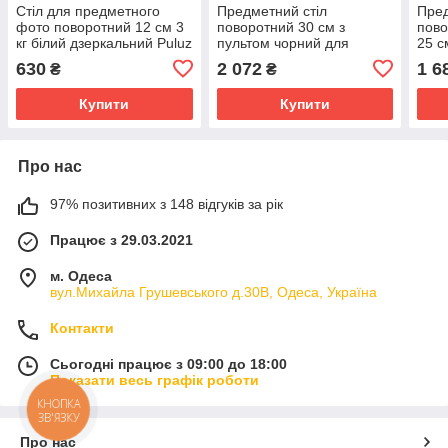
Стіл для предметного
Предметний стіл
Пред
фото поворотний 12 см 3
поворотний 30 см з
пово
кг білий дзеркальний Puluz
пультом чорний для
25 с
DCA1358W
фотовіднімання Puluz
DCA
630
2 072
1 6
₴
₴
PU3131B
Купити
Купити
Про нас
97% позитивних з 148 відгуків за рік
Працює з 29.03.2021
м. Одеса
вул.Михайла Грушевського д.30В, Одеса, Україна
Контакти
Сьогодні працює з 09:00 до 18:00
Показати весь графік роботи
КНОПКА
ЗВ'ЯЗКУ
Про нас