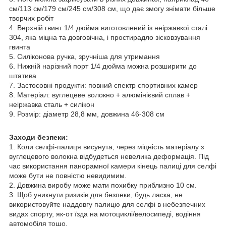
см/113 см/179 см/245 см/308 см, що дає змогу знімати більше
творчих робіт
4. Верхній гвинт 1/4 дюйма виготовлений із неіржавкої сталі
304, яка міцна та довговічна, і простирадло зісковзування
гвинта
5. Силіконова ручка, зручніша для утримання
6. Нижній нарізний порт 1/4 дюйма можна розширити до
штатива
7. Застосовні продукти: повний спектр спортивних камер
8. Матеріал: вуглецеве волокно + алюмінієвий сплав +
неіржавка сталь + силікон
9. Розмір: діаметр 28,8 мм, довжина 46-308 см
Заходи безпеки:
1. Коли селфі-палиця висунута, через міцність матеріалу з
вуглецевого волокна відбудеться невелика деформація. Під
час використання панорамної камери кінець палиці для селфі
може бути не повністю невидимим.
2. Довжина виробу може мати похибку приблизно 10 см.
3. Щоб уникнути ризиків для безпеки, будь ласка, не
використовуйте наддовгу палицю для селфі в небезпечних
видах спорту, як-от їзда на мотоциклі/велосипеді, водіння
автомобіля тощо.