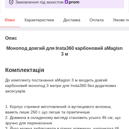
Замовлення під захистом
Опис
Характеристики
Доставка
Оплата
Умови п
Опис
Монопод довгий для Insta360 карбоновий aMagisn
3 м
Комплектація
До комплекту постачання aMagisn 3 м входить довгий
карбоновий монопод 3 метри для Insta360 без додаткових
аксесуарів.
1. Корпус стрижня виготовлений із вуглецевого волокна,
важить лише 260 г, що легше та практичніше
2. Довжина в складеному вигляді становить усього 46 см, що
зручно для перенесення.
3. Його можна зафіксувати в різних довжинах, наприклад 46