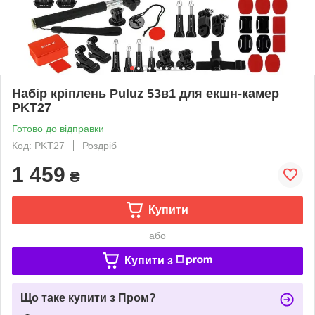
Набір кріплень Puluz 53в1 для екшн-камер
PKT27
Готово до відправки
Код: PKT27
Роздріб
1 459
₴
Купити
або
Купити з
Що таке купити з Пром?