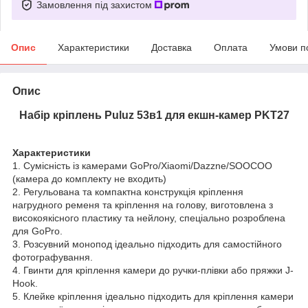
Замовлення під захистом
Опис
Характеристики
Доставка
Оплата
Умови п
Опис
Набір кріплень Puluz 53в1 для екшн-камер PKT27
Характеристики
1. Сумісність із камерами GoPro/Xiaomi/Dazzne/SOOCOO
(камера до комплекту не входить)
2. Регульована та компактна конструкція кріплення
нагрудного ременя та кріплення на голову, виготовлена з
високоякісного пластику та нейлону, спеціально розроблена
для GoPro.
3. Розсувний монопод ідеально підходить для самостійного
фотографування.
4. Гвинти для кріплення камери до ручки-плівки або пряжки J-
Hook.
5. Клейке кріплення ідеально підходить для кріплення камери