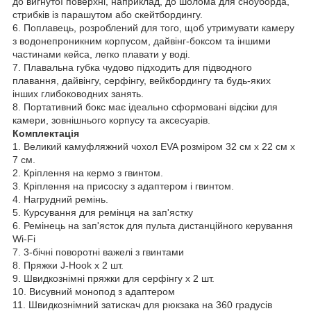
до вигнутої поверхні, наприклад, до шолома для сноуборда,
стрибків із парашутом або скейтбордингу.
6. Поплавець, розроблений для того, щоб утримувати камеру
з водонепроникним корпусом, дайвінг-боксом та іншими
частинами кейса, легко плавати у воді.
7. Плавальна губка чудово підходить для підводного
плавання, дайвінгу, серфінгу, вейкбордингу та будь-яких
інших глибоководних занять.
8. Портативний бокс має ідеально сформовані відсіки для
камери, зовнішнього корпусу та аксесуарів.
Комплектація
1. Великий камуфляжний чохол EVA розміром 32 см x 22 см x
7 см.
2. Кріплення на кермо з гвинтом.
3. Кріплення на присоску з адаптером і гвинтом.
4. Нагрудний ремінь.
5. Курсування для ремінця на зап'ястку
6. Ремінець на зап'ясток для пульта дистанційного керування
Wi-Fi
7. 3-бічні поворотні важелі з гвинтами
8. Пряжки J-Hook x 2 шт.
9. Швидкознімні пряжки для серфінгу x 2 шт.
10. Висувний монопод з адаптером
11. Швидкознімний затискач для рюкзака на 360 градусів